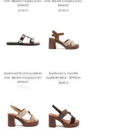
avec bijoux coquillages -
avec bijoux coquillages -
1090029
1090029
Prix
Prix
29,90 €
29,90 €
Sandales plates marron
Sandales à talons
avec bijoux coquillages -
marron beige - 1090026
1090027
Prix
38,90 €
Épuisé