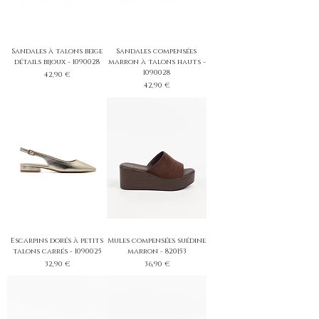
Sandales à talons beige
Sandales compensées
détails bijoux - 1090028
marron à talons hauts -
1090028
Prix
42,90 €
Prix
42,90 €
Escarpins dorés à petits
Mules compensées suédine
talons carrés - 1090025
marron - 820153
Prix
Prix
32,90 €
36,90 €