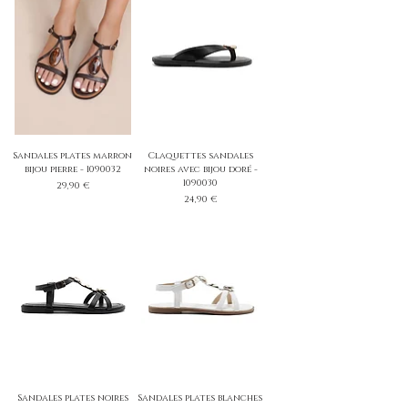
Sandales plates marron
Claquettes sandales
bijou pierre - 1090032
noires avec bijou doré -
1090030
Prix
29,90 €
Prix
24,90 €
Sandales plates noires
Sandales plates blanches