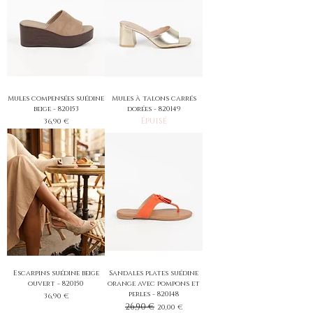
Mules compensées suédine
Mules à talons carrés
beige - 820153
dorées - 820149
Épuisé
Prix
36,90 €
Escarpins suédine beige
Sandales plates suédine
ouvert - 820150
orange avec pompons et
perles - 820148
Prix
36,90 €
Prix original
26,90 €
Prix promotionnel
20,00 €