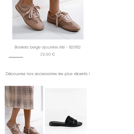
Baskets beige ajourées été - 820152
Prix
29,90 €
New
Restock
New
New
Dernière chance
New
New
New
New
New
New
New
New
Découvrez nos accessoires les plus récents !