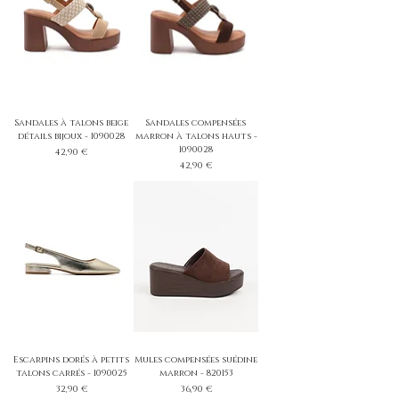
Sandales à talons beige
Sandales compensées
détails bijoux - 1090028
marron à talons hauts -
1090028
Prix
42,90 €
Prix
42,90 €
Escarpins dorés à petits
Mules compensées suédine
talons carrés - 1090025
marron - 820153
Prix
Prix
32,90 €
36,90 €