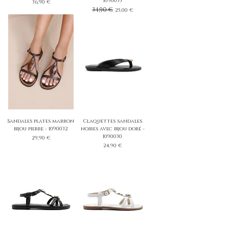
1090033
Prix
36,90 €
Prix original
34,90 €
Prix promotionnel
25,00 €
Sandales plates marron
Claquettes sandales
bijou pierre - 1090032
noires avec bijou doré -
1090030
Prix
29,90 €
Prix
24,90 €