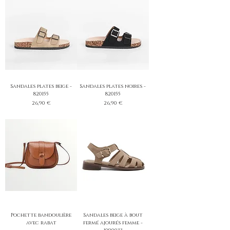
Sandales plates beige -
Sandales plates noires -
820155
820155
Prix
Prix
26,90 €
26,90 €
Pochette bandoulière
Sandales beige à bout
avec rabat
fermé ajourés femme -