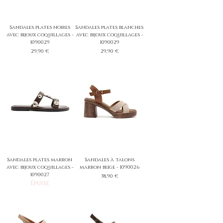
Sandales plates noires
Sandales plates blanches
avec bijoux coquillages -
avec bijoux coquillages -
1090029
1090029
Prix
Prix
29,90 €
29,90 €
Sandales plates marron
Sandales à talons
avec bijoux coquillages -
marron beige - 1090026
1090027
Prix
38,90 €
Épuisé