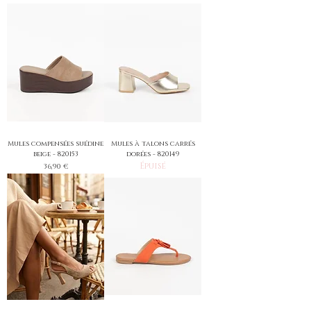
Mules compensées suédine
Mules à talons carrés
beige - 820153
dorées - 820149
Épuisé
Prix
36,90 €