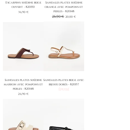
Escarpins suédine beige
Sandales plates suédine
ouvert - 820150
orange avec pompons et
perles - 820148
Prix
36,90 €
Prix original
26,90 €
Prix promotionnel
20,00 €
Sandales plates suédine
Sandales plates beige avec
marron avec pompons et
bijoux dorés - 820157
perles - 820148
Épuisé
Prix
26,90 €