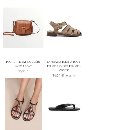
Pochette bandoulière
Sandales beige à bout
avec rabat
fermé ajourés femme -
1090033
Prix
36,90 €
Prix original
34,90 €
Prix promotionnel
25,00 €