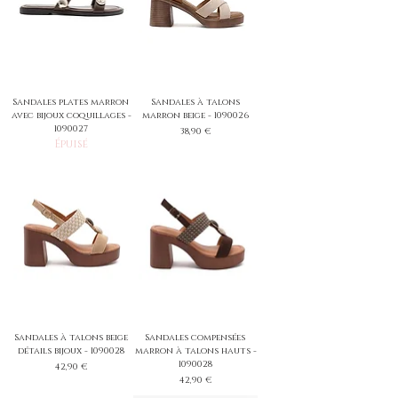
Sandales plates marron
Sandales à talons
avec bijoux coquillages -
marron beige - 1090026
1090027
Prix
38,90 €
Épuisé
Sandales à talons beige
Sandales compensées
détails bijoux - 1090028
marron à talons hauts -
1090028
Prix
42,90 €
Prix
42,90 €