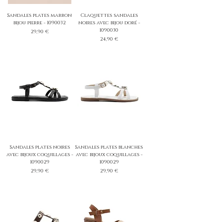
Sandales plates marron
Claquettes sandales
bijou pierre - 1090032
noires avec bijou doré -
1090030
Prix
29,90 €
Prix
24,90 €
Sandales plates noires
Sandales plates blanches
avec bijoux coquillages -
avec bijoux coquillages -
1090029
1090029
Prix
Prix
29,90 €
29,90 €