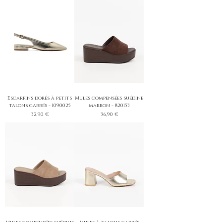
Escarpins dorés à petits
Mules compensées suédine
talons carrés - 1090025
marron - 820153
Prix
Prix
32,90 €
36,90 €