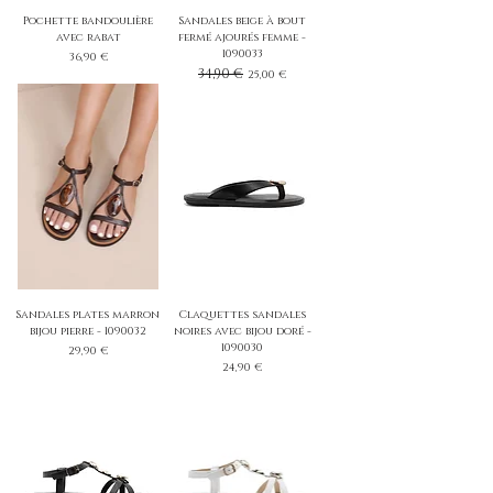
Pochette bandoulière
Sandales beige à bout
avec rabat
fermé ajourés femme -
1090033
Prix
36,90 €
Prix original
34,90 €
Prix promotionnel
25,00 €
Sandales plates marron
Claquettes sandales
bijou pierre - 1090032
noires avec bijou doré -
1090030
Prix
29,90 €
Prix
24,90 €