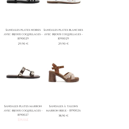
Sandales plates noires
Sandales plates blanches
avec bijoux coquillages -
avec bijoux coquillages -
1090029
1090029
Prix
Prix
29,90 €
29,90 €
Sandales plates marron
Sandales à talons
avec bijoux coquillages -
marron beige - 1090026
1090027
Prix
38,90 €
Épuisé