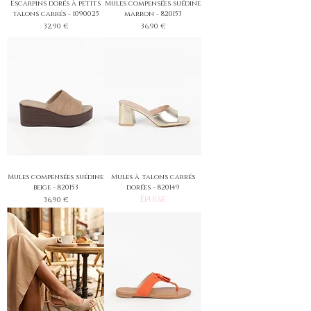
Escarpins dorés à petits
Mules compensées suédine
talons carrés - 1090025
marron - 820153
Prix
Prix
32,90 €
36,90 €
Mules compensées suédine
Mules à talons carrés
beige - 820153
dorées - 820149
Épuisé
Prix
36,90 €