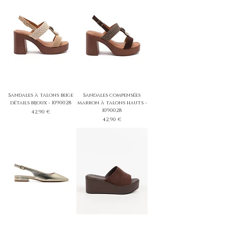
Sandales à talons beige
Sandales compensées
détails bijoux - 1090028
marron à talons hauts -
1090028
Prix
42,90 €
Prix
42,90 €