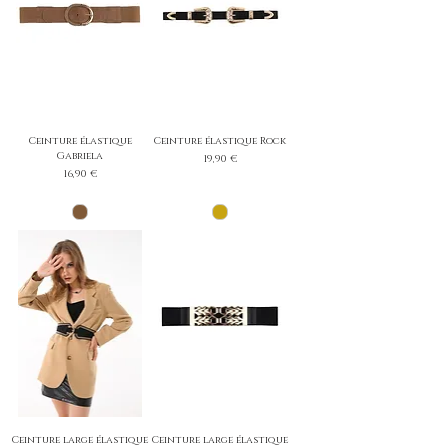
Ceinture élastique
Ceinture élastique Rock
Gabriela
Prix
19,90 €
Prix
16,90 €
Ceinture large élastique
Ceinture large élastique