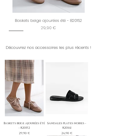
Baskets beige ajourées été - 820152
Prix
29,90 €
New
Restock
New
New
Dernière chance
New
New
New
New
New
New
New
New
Découvrez nos accessoires les plus récents !
Baskets beige ajourées été
Sandales plates noires -
- 820152
820161
Prix
Prix
29,90 €
26,90 €