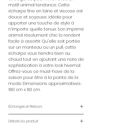
motif animal tendance. Cette
écharpe fine en laine et viscose est
douce et soyeuse, idéale pour
apporter une touche de style à
n'importe quelle tenue. Son imprimé
animal résolument chic la rendent
facile à assortir. Qu'elle soit portée
sur un manteau ou un pull, cette
écharpe vous tiendra bien au
chaud tout en ajoutant une note de
sophistication à votre look hivernal.
Offrez-vous ce must-have de la
saison pour être à la pointe de la
mode. Dimensions approximatives :
180 cm x 80 cm.
Échanges et Retours
ENVOIS
Détails du produit
- LIVRAISON À DOMICILE : 2-7 jours
ouvrables