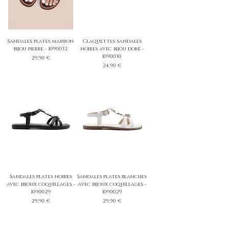
Sandales plates marron
Claquettes sandales
bijou pierre - 1090032
noires avec bijou doré -
1090030
Prix
29,90 €
Prix
24,90 €
Sandales plates noires
Sandales plates blanches
avec bijoux coquillages -
avec bijoux coquillages -
1090029
1090029
Prix
Prix
29,90 €
29,90 €