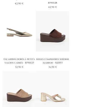
1090028
Prix
42,90 €
Prix
42,90 €
Escarpins dorés à petits
Mules compensées suédine
talons carrés - 1090025
marron - 820153
Prix
Prix
32,90 €
36,90 €