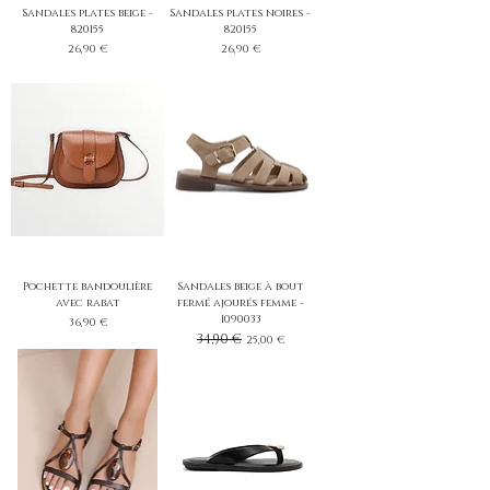
Sandales plates beige -
Sandales plates noires -
820155
820155
Prix
Prix
26,90 €
26,90 €
Pochette bandoulière
Sandales beige à bout
avec rabat
fermé ajourés femme -
1090033
Prix
36,90 €
Prix original
34,90 €
Prix promotionnel
25,00 €