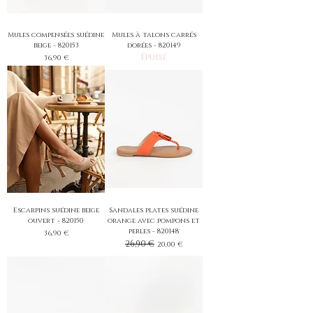
Mules compensées suédine
Mules à talons carrés
beige - 820153
dorées - 820149
Épuisé
Prix
36,90 €
Escarpins suédine beige
Sandales plates suédine
ouvert - 820150
orange avec pompons et
perles - 820148
Prix
36,90 €
Prix original
26,90 €
Prix promotionnel
20,00 €