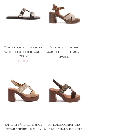
Sandales plates marron
Sandales à talons
avec bijoux coquillages -
marron beige - 1090026
1090027
Prix
38,90 €
Épuisé
Sandales à talons beige
Sandales compensées
détails bijoux - 1090028
marron à talons hauts -