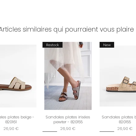
et retours
Articles similaires qui pourraient vous plaire 
Restock
New
es plates beige -
Sandales plates irisées
Sandales plates 
820161
pewter - 820155
820155
Prix
Prix
Prix
26,90 €
26,90 €
26,90 €
New
New