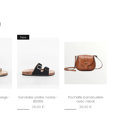
!
New
beige -
Sandales plates noires -
Pochette bandoulière
820155
avec rabat
Prix
Prix
26,90 €
36,90 €
New
New