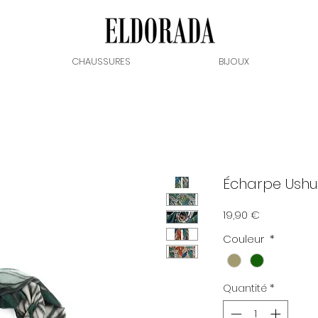
CHAUSSURES
BIJOUX
Écharpe Ush
Prix
19,90 €
Couleur
*
Quantité
*