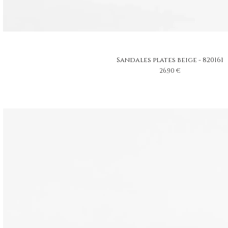
Sandales plates beige - 820161
Prix
26,90 €