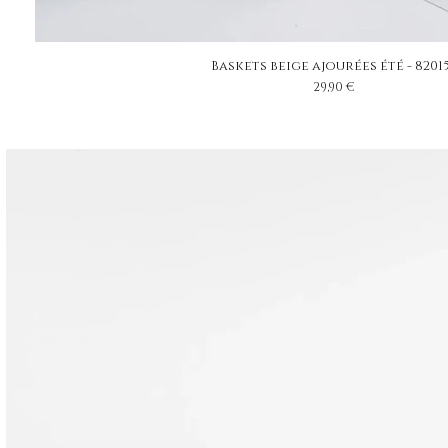
Baskets beige ajourées été - 8201
Prix
29,90 €