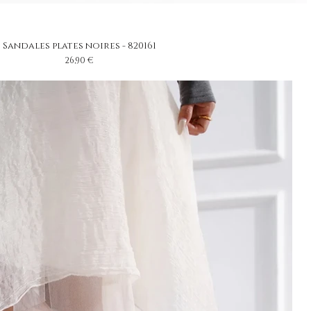
Sandales plates noires - 820161
Prix
26,90 €