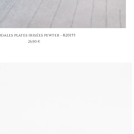
dales plates irisées pewter - 820155
Prix
26,90 €