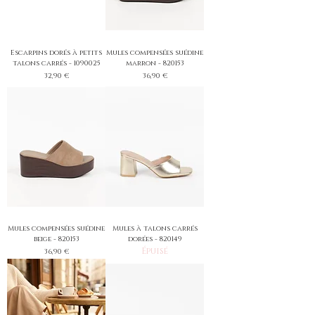
Escarpins dorés à petits
Mules compensées suédine
talons carrés - 1090025
marron - 820153
Prix
Prix
32,90 €
36,90 €
Mules compensées suédine
Mules à talons carrés
beige - 820153
dorées - 820149
Épuisé
Prix
36,90 €