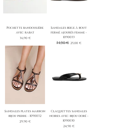
Pochette bandoulière
Sandales beige à bout
avec rabat
fermé ajourés femme -
1090033
Prix
36,90 €
Prix original
34,90 €
Prix promotionnel
25,00 €
Sandales plates marron
Claquettes sandales
bijou pierre - 1090032
noires avec bijou doré -
1090030
Prix
29,90 €
Prix
24,90 €