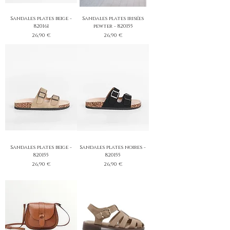
Sandales plates beige -
Sandales plates irisées
820161
pewter - 820155
Prix
Prix
26,90 €
26,90 €
Sandales plates beige -
Sandales plates noires -
820155
820155
Prix
Prix
26,90 €
26,90 €