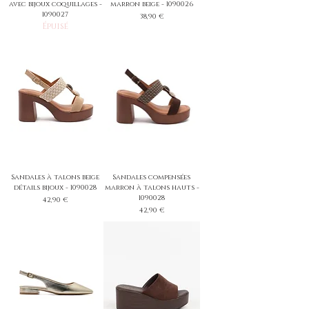
avec bijoux coquillages -
marron beige - 1090026
1090027
Prix
38,90 €
Épuisé
Sandales à talons beige
Sandales compensées
détails bijoux - 1090028
marron à talons hauts -
1090028
Prix
42,90 €
Prix
42,90 €