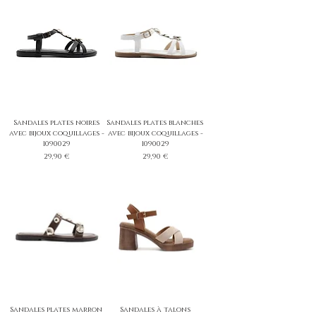
Sandales plates noires
Sandales plates blanches
avec bijoux coquillages -
avec bijoux coquillages -
1090029
1090029
Prix
Prix
29,90 €
29,90 €
Sandales plates marron
Sandales à talons