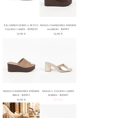
Escarpins dorés à petits
Mules compensées suédine
talons carrés - 1090025
marron - 820153
Prix
Prix
32,90 €
36,90 €
Mules compensées suédine
Mules à talons carrés
beige - 820153
dorées - 820149
Épuisé
Prix
36,90 €