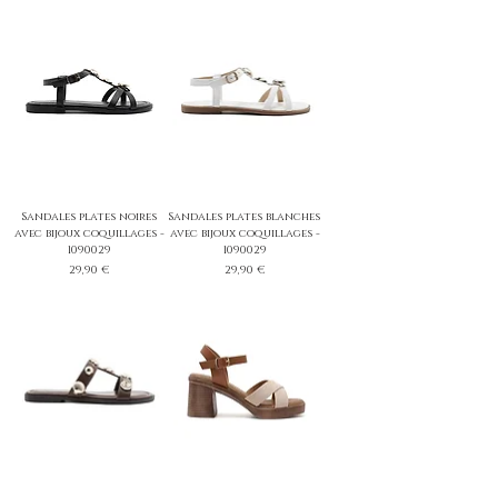
Sandales plates noires
Sandales plates blanches
avec bijoux coquillages -
avec bijoux coquillages -
1090029
1090029
Prix
Prix
29,90 €
29,90 €