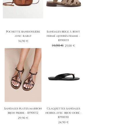
Pochette bandoulière
Sandales beige à bout
avec rabat
fermé ajourés femme -
1090033
Prix
36,90 €
Prix original
34,90 €
Prix promotionnel
25,00 €
Sandales plates marron
Claquettes sandales
bijou pierre - 1090032
noires avec bijou doré -
1090030
Prix
29,90 €
Prix
24,90 €