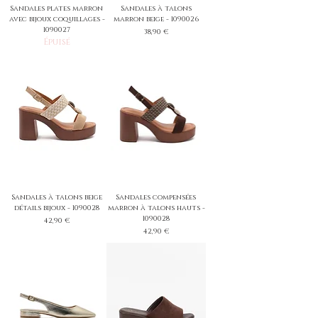
Sandales plates marron
Sandales à talons
avec bijoux coquillages -
marron beige - 1090026
1090027
Prix
38,90 €
Épuisé
Sandales à talons beige
Sandales compensées
détails bijoux - 1090028
marron à talons hauts -
1090028
Prix
42,90 €
Prix
42,90 €