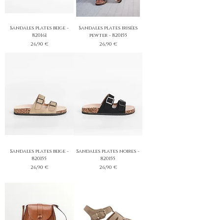
Sandales plates beige -
Sandales plates irisées
820161
pewter - 820155
Prix
Prix
26,90 €
26,90 €
Sandales plates beige -
Sandales plates noires -
820155
820155
Prix
Prix
26,90 €
26,90 €