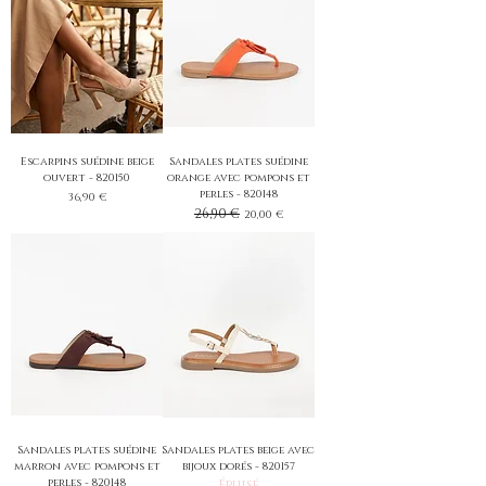
Escarpins suédine beige
Sandales plates suédine
ouvert - 820150
orange avec pompons et
perles - 820148
Prix
36,90 €
Prix original
26,90 €
Prix promotionnel
20,00 €
Sandales plates suédine
Sandales plates beige avec
marron avec pompons et
bijoux dorés - 820157
perles - 820148
Épuisé