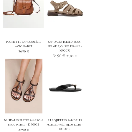
Pochette bandoulière
Sandales beige à bout
avec rabat
fermé ajourés femme -
1090033
Prix
36,90 €
Prix original
34,90 €
Prix promotionnel
25,00 €
Sandales plates marron
Claquettes sandales
bijou pierre - 1090032
noires avec bijou doré -
1090030
Prix
29,90 €