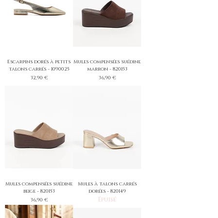
Escarpins dorés à petits
Mules compensées suédine
talons carrés - 1090025
marron - 820153
Prix
Prix
32,90 €
36,90 €
Mules compensées suédine
Mules à talons carrés
beige - 820153
dorées - 820149
Épuisé
Prix
36,90 €