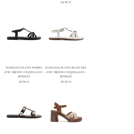
Prix
24,90 €
Sandales plates noires
Sandales plates blanches
avec bijoux coquillages -
avec bijoux coquillages -
1090029
1090029
Prix
Prix
29,90 €
29,90 €