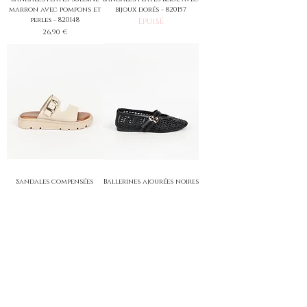
marron avec pompons et
bijoux dorés - 820157
perles - 820148
Épuisé
Prix
26,90 €
Sandales compensées
Ballerines ajourées noires
double brides beige - 820160
été femme - 820159
Épuisé
Prix
36,90 €