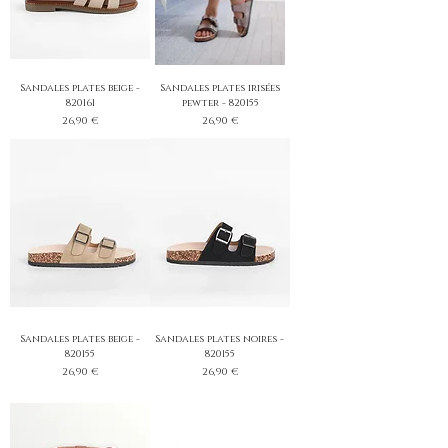
Sandales plates beige -
Sandales plates irisées
820161
pewter - 820155
Prix
Prix
26,90 €
26,90 €
Sandales plates beige -
Sandales plates noires -
820155
820155
Prix
Prix
26,90 €
26,90 €