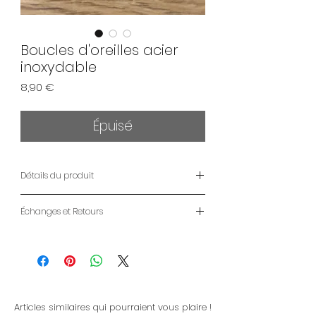
Boucles d'oreilles acier
inoxydable
Prix
8,90 €
Épuisé
Détails du produit
Acier inoxydable
Échanges et Retours
Dimension motif : 0,5 cm de
diamétre
ENVOIS
- LIVRAISON À DOMICILE : 2-7 jours
ouvrables
- RETRAIT MAGASIN: Gratuit CLICK &
COLLECT
Articles similaires qui pourraient vous plaire !
- LIVRAISON DOM-TOM et