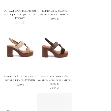
Sandales plates marron
Sandales à talons
avec bijoux coquillages -
marron beige - 1090026
1090027
Prix
38,90 €
Épuisé
Sandales à talons beige
Sandales compensées
détails bijoux - 1090028
marron à talons hauts -
1090028
Prix
42,90 €
Prix
42,90 €