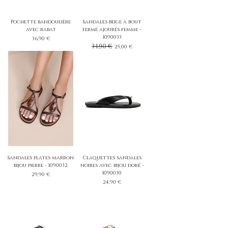
Pochette bandoulière
Sandales beige à bout
avec rabat
fermé ajourés femme -
1090033
Prix
36,90 €
Prix original
34,90 €
Prix promotionnel
25,00 €
Sandales plates marron
Claquettes sandales
bijou pierre - 1090032
noires avec bijou doré -
1090030
Prix
29,90 €
Prix
24,90 €