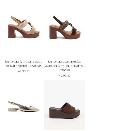
Sandales à talons beige
Sandales compensées
détails bijoux - 1090028
marron à talons hauts -
1090028
Prix
42,90 €
Prix
42,90 €