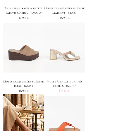
Escarpins dorés à petits
Mules compensées suédine
talons carrés - 1090025
marron - 820153
Prix
Prix
32,90 €
36,90 €
Mules compensées suédine
Mules à talons carrés
beige - 820153
dorées - 820149
Épuisé
Prix
36,90 €