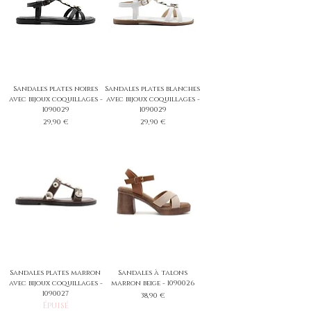
Sandales plates noires
Sandales plates blanches
avec bijoux coquillages -
avec bijoux coquillages -
1090029
1090029
Prix
Prix
29,90 €
29,90 €
Sandales plates marron
Sandales à talons
avec bijoux coquillages -
marron beige - 1090026
1090027
Prix
38,90 €
Épuisé