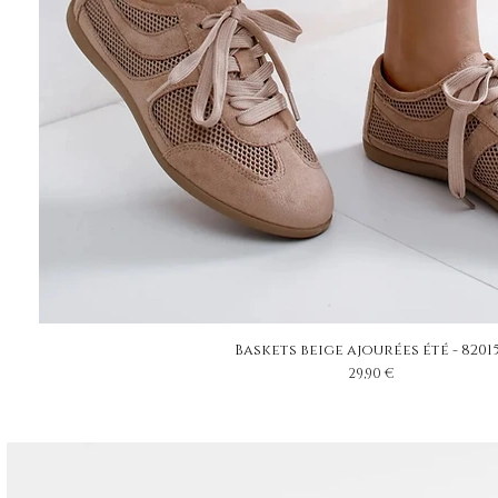
Baskets beige ajourées été - 8201
Prix
29,90 €