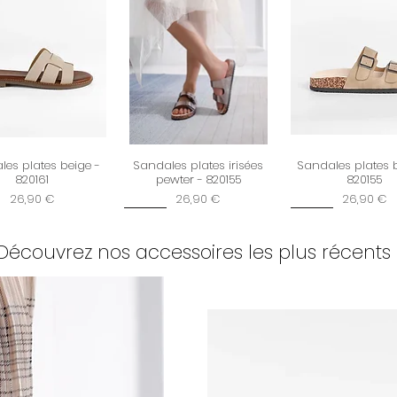
Plus d'infos consul
et retours
es plates beige -
Sandales plates irisées
Sandales plates 
820161
pewter - 820155
820155
Prix
Prix
Prix
26,90 €
26,90 €
26,90 €
New
New
Découvrez nos accessoires les plus récents 