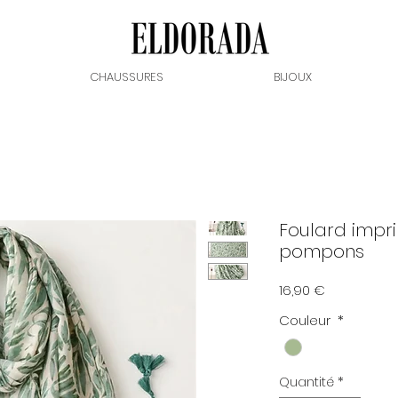
CHAUSSURES
BIJOUX
Foulard impri
pompons
Prix
16,90 €
Couleur
*
Quantité
*