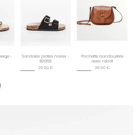
ter notre
politique d’échanges
beige -
Sandales plates noires -
Pochette bandoulière
820155
avec rabat
Prix
Prix
26,90 €
36,90 €
New
New
!