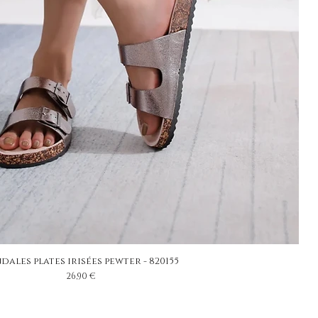
dales plates irisées pewter - 820155
Prix
26,90 €