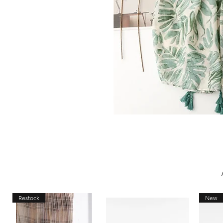
Restock
New