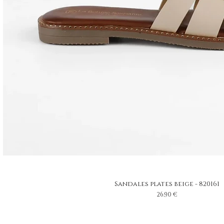
Sandales plates beige - 820161
Prix
26,90 €