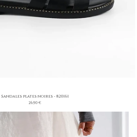
Sandales plates noires - 820161
Prix
26,90 €