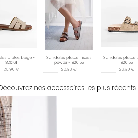
Plus d'infos consul
et retours
es plates beige -
Sandales plates irisées
Sandales plates 
820161
pewter - 820155
820155
Prix
Prix
Prix
26,90 €
26,90 €
26,90 €
New
New
Découvrez nos accessoires les plus récents 