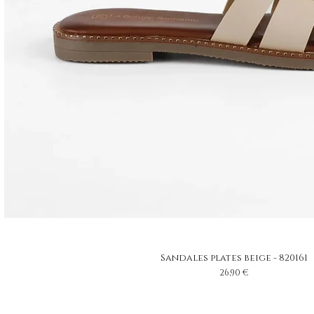
Sandales plates beige - 820161
Prix
26,90 €