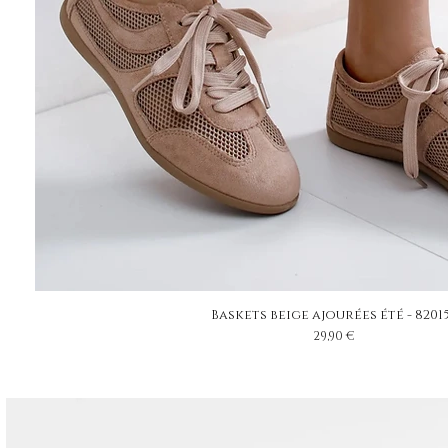
Baskets beige ajourées été - 8201
Prix
29,90 €