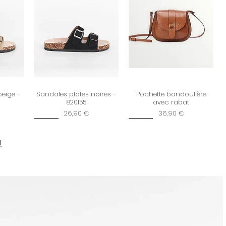
ter notre
politique d’échanges
beige -
Sandales plates noires -
Pochette bandoulière
820155
avec rabat
Prix
Prix
26,90 €
36,90 €
New
New
!