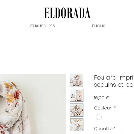
CHAUSSURES
BIJOUX
Foulard impri
sequins et p
Prix
16,90 €
Couleur
*
Quantité
*