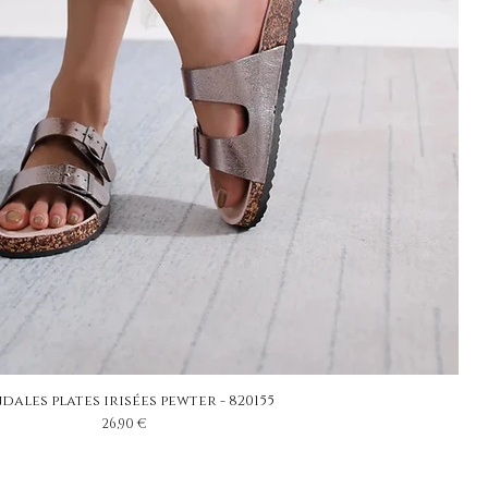
dales plates irisées pewter - 820155
Prix
26,90 €