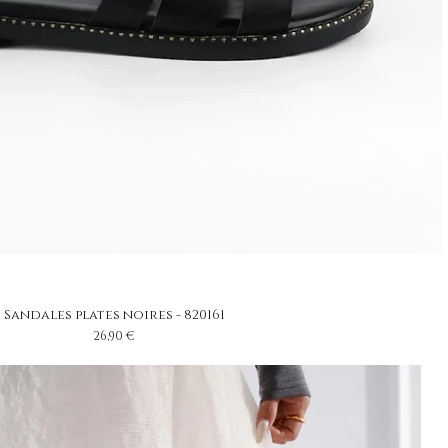
Sandales plates noires - 820161
Prix
26,90 €