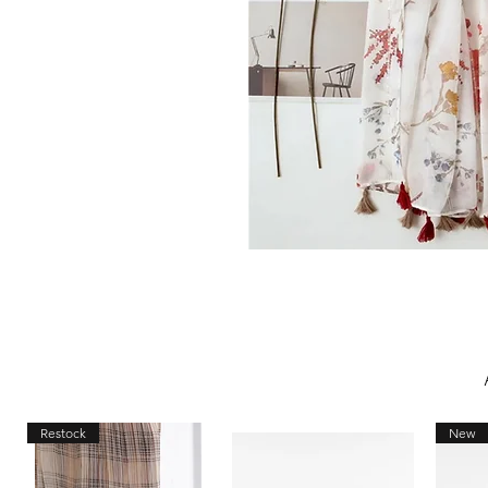
Restock
New