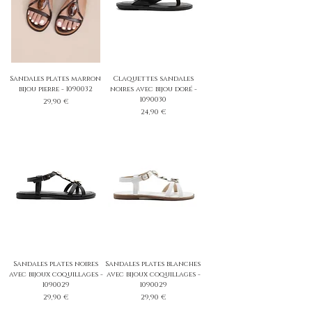
Sandales plates marron
Claquettes sandales
bijou pierre - 1090032
noires avec bijou doré -
1090030
Prix
29,90 €
Prix
24,90 €
Sandales plates noires
Sandales plates blanches
avec bijoux coquillages -
avec bijoux coquillages -
1090029
1090029
Prix
Prix
29,90 €
29,90 €