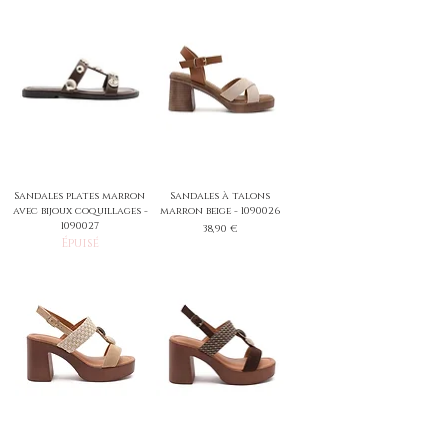
Sandales plates marron
Sandales à talons
avec bijoux coquillages -
marron beige - 1090026
1090027
Prix
38,90 €
Épuisé