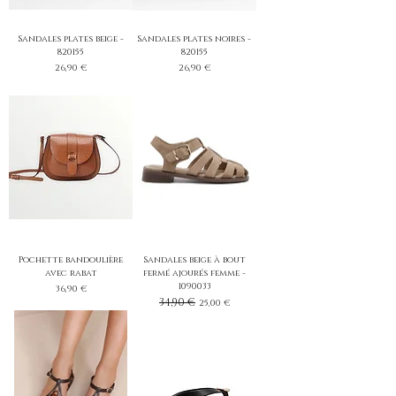
Sandales plates beige -
Sandales plates noires -
820155
820155
Prix
Prix
26,90 €
26,90 €
Pochette bandoulière
Sandales beige à bout
avec rabat
fermé ajourés femme -
1090033
Prix
36,90 €
Prix original
34,90 €
Prix promotionnel
25,00 €