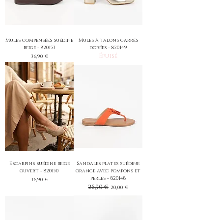
Mules compensées suédine
Mules à talons carrés
beige - 820153
dorées - 820149
Épuisé
Prix
36,90 €
Escarpins suédine beige
Sandales plates suédine
ouvert - 820150
orange avec pompons et
perles - 820148
Prix
36,90 €
Prix original
26,90 €
Prix promotionnel
20,00 €