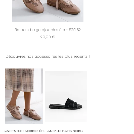
Baskets beige ajourées été - 820152
Prix
29,90 €
New
Restock
New
New
Dernière chance
New
New
New
New
New
New
New
New
Découvrez nos accessoires les plus récents !
Baskets beige ajourées été
Sandales plates noires -