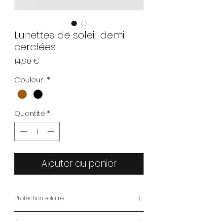
Lunettes de soleil demi
cerclées
Prix
14,90 €
Couleur
*
Quantité
*
Ajouter au panier
Protection solaire
Catégorie 3 certifié CE