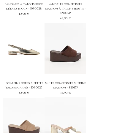
Sandales à talons beige
Sandales compensées
détails bijoux - 1090028
marron à talons hauts -
1090028
Prix
42,90 €
Prix
42,90 €
Escarpins dorés à petits
Mules compensées suédine
talons carrés - 1090025
marron - 820153
Prix
Prix
32,90 €
36,90 €