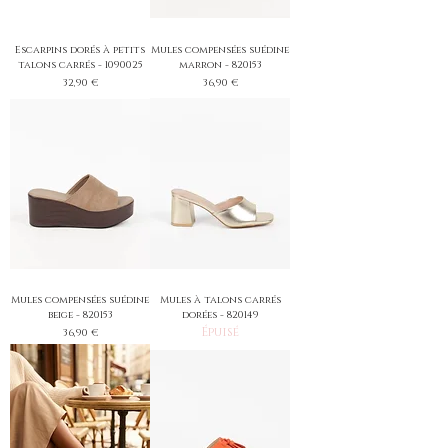
Escarpins dorés à petits
Mules compensées suédine
talons carrés - 1090025
marron - 820153
Prix
Prix
32,90 €
36,90 €
Mules compensées suédine
Mules à talons carrés
beige - 820153
dorées - 820149
Épuisé
Prix
36,90 €