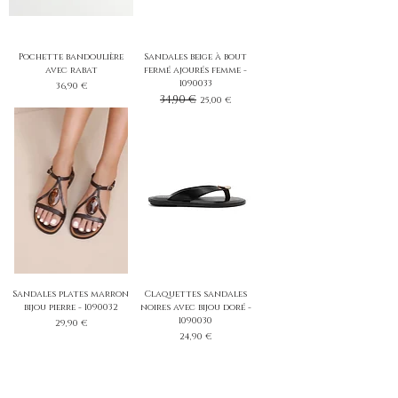
Pochette bandoulière
Sandales beige à bout
avec rabat
fermé ajourés femme -
1090033
Prix
36,90 €
Prix original
34,90 €
Prix promotionnel
25,00 €
Sandales plates marron
Claquettes sandales
bijou pierre - 1090032
noires avec bijou doré -
1090030
Prix
29,90 €
Prix
24,90 €