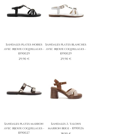
Sandales plates noires
Sandales plates blanches
avec bijoux coquillages -
avec bijoux coquillages -
1090029
1090029
Prix
Prix
29,90 €
29,90 €
Sandales plates marron
Sandales à talons
avec bijoux coquillages -
marron beige - 1090026
1090027
Prix
38,90 €