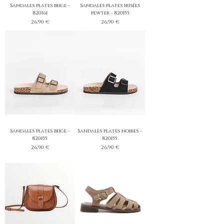
Sandales plates beige -
Sandales plates irisées
820161
pewter - 820155
Prix
Prix
26,90 €
26,90 €
Sandales plates beige -
Sandales plates noires -
820155
820155
Prix
Prix
26,90 €
26,90 €