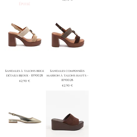
Épuisé
Sandales à talons beige
Sandales compensées
détails bijoux - 1090028
marron à talons hauts -
1090028
Prix
42,90 €
Prix
42,90 €