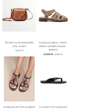
Pochette bandoulière
Sandales beige à bout
avec rabat
fermé ajourés femme -
1090033
Prix
36,90 €
Prix original
34,90 €
Prix promotionnel
25,00 €
Sandales plates marron
Claquettes sandales