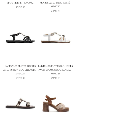
bijou pierre - 1090032
noires avec bijou doré -
1090030
Prix
29,90 €
Prix
24,90 €
Sandales plates noires
Sandales plates blanches
avec bijoux coquillages -
avec bijoux coquillages -
1090029
1090029
Prix
Prix
29,90 €
29,90 €