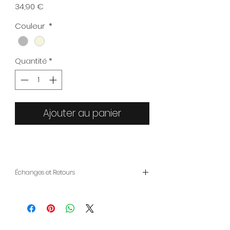
Prix
34,90 €
Couleur
*
Quantité
*
Ajouter au panier
Échanges et Retours
ENVOIS
- LIVRAISON À DOMICILE : 2-7 jours
ouvrables
- RETRAIT MAGASIN: Gratuit CLICK &