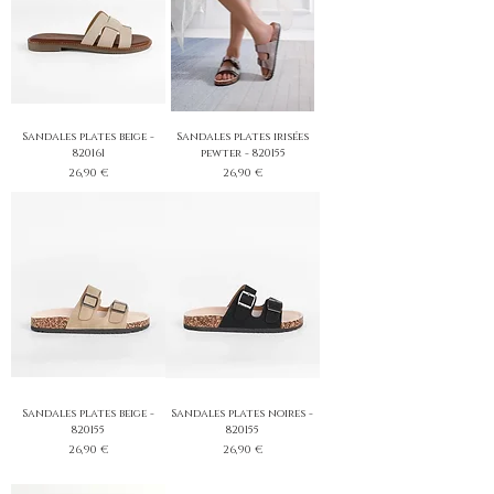
Sandales plates beige -
Sandales plates irisées
820161
pewter - 820155
Prix
Prix
26,90 €
26,90 €
Sandales plates beige -
Sandales plates noires -
820155
820155
Prix
Prix
26,90 €
26,90 €