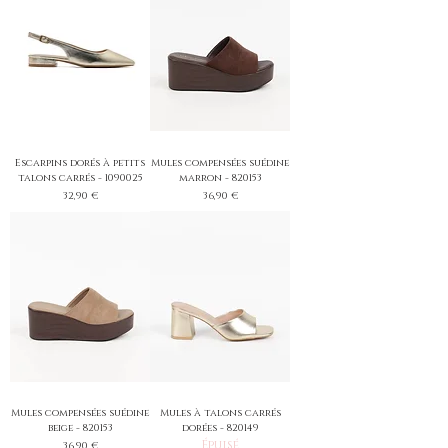
Escarpins dorés à petits
Mules compensées suédine
talons carrés - 1090025
marron - 820153
Prix
Prix
32,90 €
36,90 €
Mules compensées suédine
Mules à talons carrés
beige - 820153
dorées - 820149
Épuisé
Prix
36,90 €