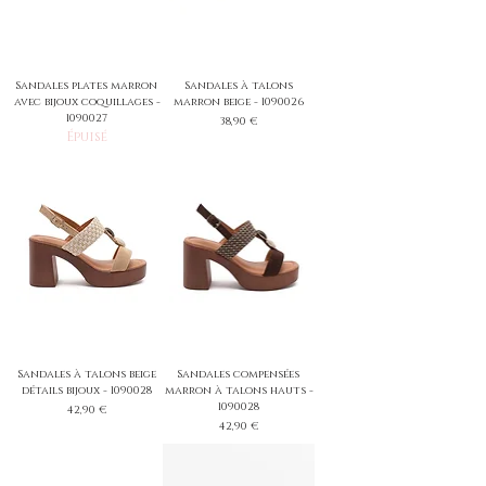
Sandales plates marron
Sandales à talons
avec bijoux coquillages -
marron beige - 1090026
1090027
Prix
38,90 €
Épuisé
Sandales à talons beige
Sandales compensées
détails bijoux - 1090028
marron à talons hauts -
1090028
Prix
42,90 €
Prix
42,90 €