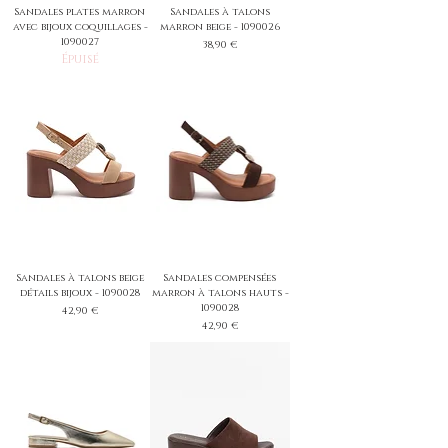
Sandales plates marron
Sandales à talons
avec bijoux coquillages -
marron beige - 1090026
1090027
Prix
38,90 €
Épuisé
Sandales à talons beige
Sandales compensées
détails bijoux - 1090028
marron à talons hauts -
1090028
Prix
42,90 €
Prix
42,90 €