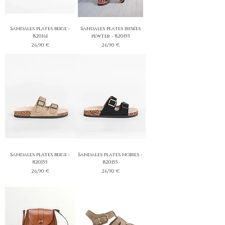
Sandales plates beige -
Sandales plates irisées
820161
pewter - 820155
Prix
Prix
26,90 €
26,90 €
Sandales plates beige -
Sandales plates noires -
820155
820155
Prix
Prix
26,90 €
26,90 €