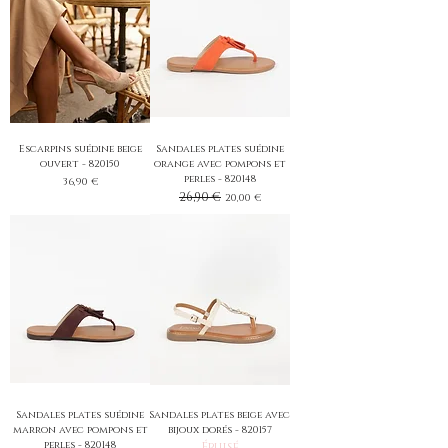
Escarpins suédine beige
Sandales plates suédine
ouvert - 820150
orange avec pompons et
perles - 820148
Prix
36,90 €
Prix original
26,90 €
Prix promotionnel
20,00 €
Sandales plates suédine
Sandales plates beige avec
marron avec pompons et
bijoux dorés - 820157
perles - 820148
Épuisé