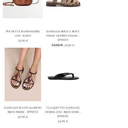
Pochette bandoulière
Sandales beige à bout
avec rabat
fermé ajourés femme -
1090033
Prix
36,90 €
Prix original
34,90 €
Prix promotionnel
25,00 €
Sandales plates marron
Claquettes sandales
bijou pierre - 1090032
noires avec bijou doré -
1090030
Prix
29,90 €
Prix
24,90 €