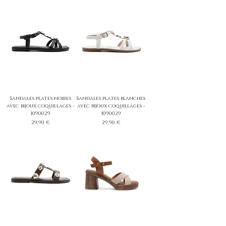
Sandales plates noires
Sandales plates blanches
avec bijoux coquillages -
avec bijoux coquillages -
1090029
1090029
Prix
Prix
29,90 €
29,90 €