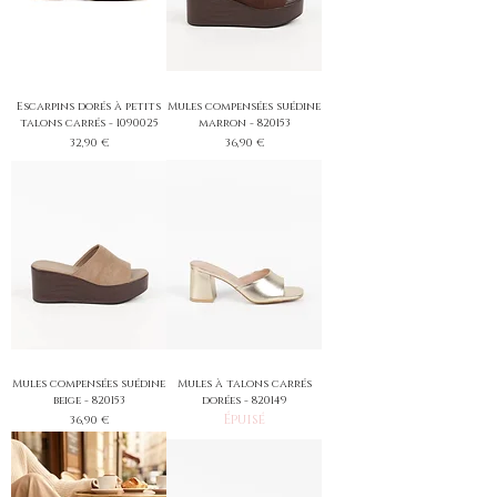
Escarpins dorés à petits
Mules compensées suédine
talons carrés - 1090025
marron - 820153
Prix
Prix
32,90 €
36,90 €
Mules compensées suédine
Mules à talons carrés
beige - 820153
dorées - 820149
Épuisé
Prix
36,90 €