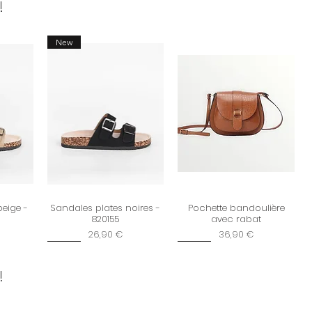
!
New
beige -
Sandales plates noires -
Pochette bandoulière
820155
avec rabat
Prix
Prix
26,90 €
36,90 €
New
New
!