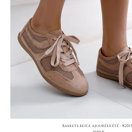
Baskets beige ajourées été - 8201
Prix
29,90 €