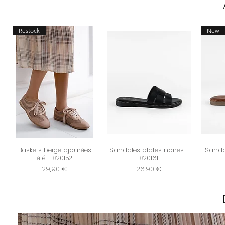
Restock
New
Baskets beige ajourées
Sandales plates noires -
Sandal
été - 820152
820161
Prix
Prix
29,90 €
26,90 €
Dernière chance
New
New
New
New