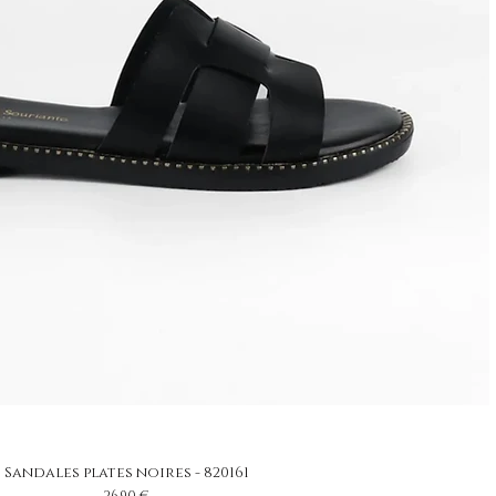
Sandales plates noires - 820161
Prix
26,90 €