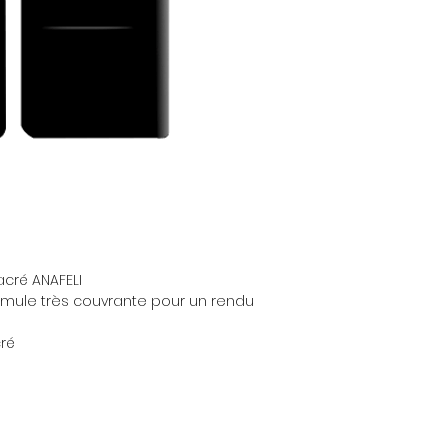
Plus d'infos consul
[+- cl 77491, cl 1585
et retours
19140, cl 42090, cl 4
acré ANAFELI
rmule très couvrante pour un rendu
cré