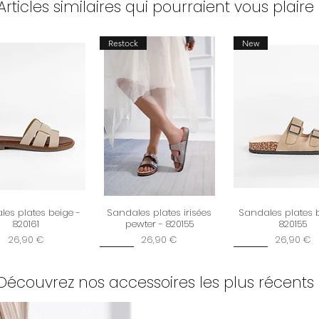
Articles similaires qui pourraient vous plaire 
Restock
New
es plates beige -
Sandales plates irisées
Sandales plates 
820161
pewter - 820155
820155
Prix
Prix
Prix
26,90 €
26,90 €
26,90 €
New
New
Découvrez nos accessoires les plus récents 