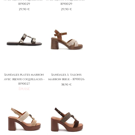
1090029
1090029
Prix
Prix
29,90 €
29,90 €
Sandales plates marron
Sandales à talons
avec bijoux coquillages -
marron beige - 1090026
1090027
Prix
38,90 €
Épuisé