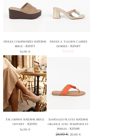
Mules compensées suédine
Mules à talons carrés
beige - 820153
dorées - 820149
Épuisé
Prix
36,90 €
Escarpins suédine beige
Sandales plates suédine
ouvert - 820150
orange avec pompons et
perles - 820148
Prix
36,90 €
Prix original
26,90 €
Prix promotionnel
20,00 €