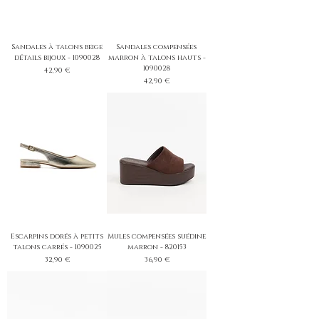
Sandales à talons beige
Sandales compensées
détails bijoux - 1090028
marron à talons hauts -
1090028
Prix
42,90 €
Prix
42,90 €
Escarpins dorés à petits
Mules compensées suédine
talons carrés - 1090025
marron - 820153
Prix
Prix
32,90 €
36,90 €