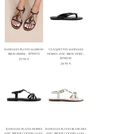
Sandales plates marron
Claquettes sandales
bijou pierre - 1090032
noires avec bijou doré -
1090030
Prix
29,90 €
Prix
24,90 €
Sandales plates noires
Sandales plates blanches
avec bijoux coquillages -
avec bijoux coquillages -