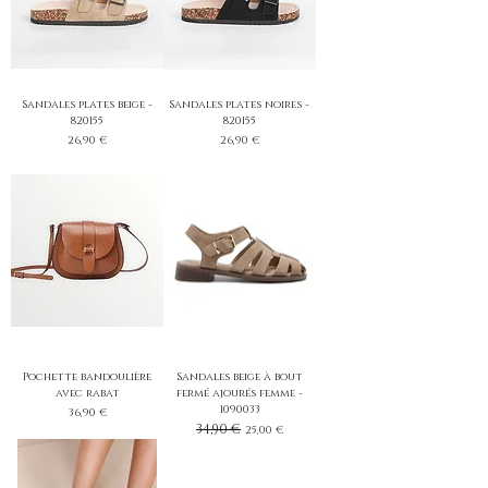
Sandales plates beige -
Sandales plates noires -
820155
820155
Prix
Prix
26,90 €
26,90 €
Pochette bandoulière
Sandales beige à bout
avec rabat
fermé ajourés femme -
1090033
Prix
36,90 €
Prix original
34,90 €
Prix promotionnel
25,00 €