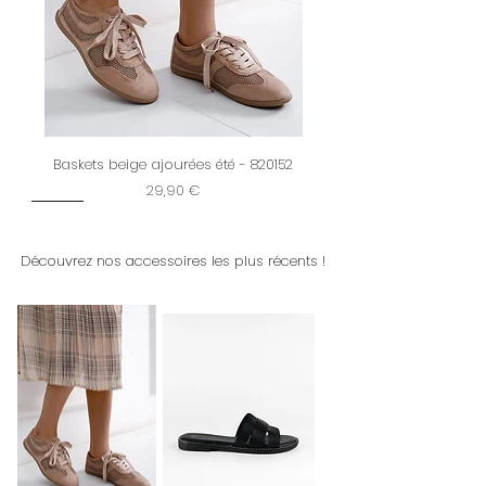
Baskets beige ajourées été - 820152
Prix
29,90 €
New
Restock
New
New
Dernière chance
New
New
New
New
New
New
New
New
Découvrez nos accessoires les plus récents !