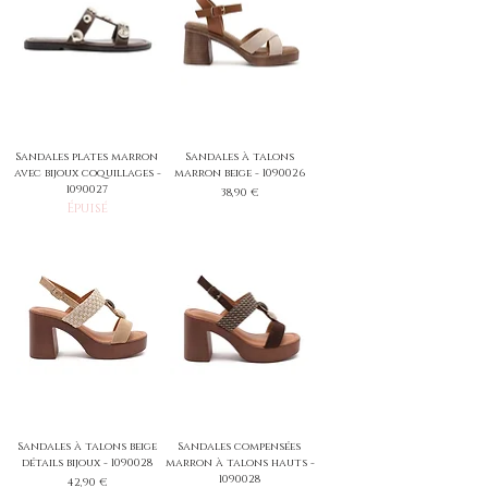
Sandales plates marron
Sandales à talons
avec bijoux coquillages -
marron beige - 1090026
1090027
Prix
38,90 €
Épuisé
Sandales à talons beige
Sandales compensées
détails bijoux - 1090028
marron à talons hauts -
1090028
Prix
42,90 €