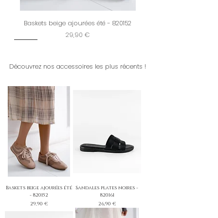
Baskets beige ajourées été - 820152
Prix
29,90 €
New
Restock
New
New
Dernière chance
New
New
New
New
New
New
New
New
Découvrez nos accessoires les plus récents !
Baskets beige ajourées été
Sandales plates noires -
- 820152
820161
Prix
Prix
29,90 €
26,90 €