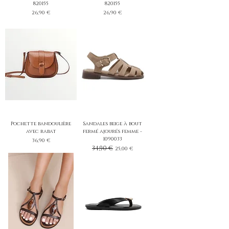
820155
820155
Prix
Prix
26,90 €
26,90 €
Pochette bandoulière
Sandales beige à bout
avec rabat
fermé ajourés femme -
1090033
Prix
36,90 €
Prix original
34,90 €
Prix promotionnel
25,00 €