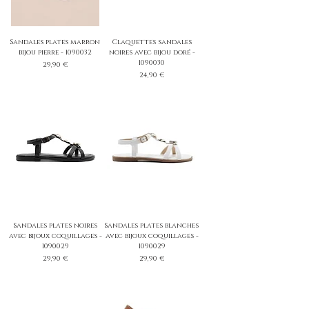
Sandales plates marron
Claquettes sandales
bijou pierre - 1090032
noires avec bijou doré -
1090030
Prix
29,90 €
Prix
24,90 €
Sandales plates noires
Sandales plates blanches
avec bijoux coquillages -
avec bijoux coquillages -
1090029
1090029
Prix
Prix
29,90 €
29,90 €