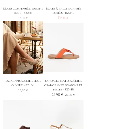
Mules compensées suédine
Mules à talons carrés
beige - 820153
dorées - 820149
Épuisé
Prix
36,90 €
Escarpins suédine beige
Sandales plates suédine
ouvert - 820150
orange avec pompons et
perles - 820148
Prix
36,90 €
Prix original
26,90 €
Prix promotionnel
20,00 €