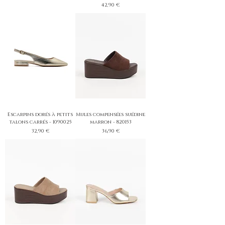
Prix
42,90 €
Escarpins dorés à petits
Mules compensées suédine
talons carrés - 1090025
marron - 820153
Prix
Prix
32,90 €
36,90 €