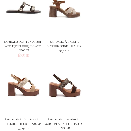
Sandales plates marron
Sandales à talons
avec bijoux coquillages -
marron beige - 1090026
1090027
Prix
38,90 €
Épuisé
Sandales à talons beige
Sandales compensées
détails bijoux - 1090028
marron à talons hauts -
1090028
Prix
42,90 €