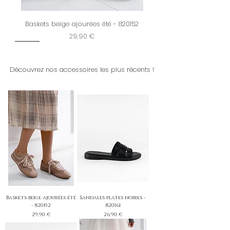
Baskets beige ajourées été - 820152
Prix
29,90 €
New
Restock
New
New
Dernière chance
New
New
New
New
New
New
New
New
Découvrez nos accessoires les plus récents !
Baskets beige ajourées été
Sandales plates noires -
- 820152
820161
Prix
Prix
29,90 €
26,90 €