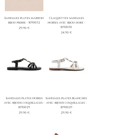
Sandales plates marron
Claquettes sandales
bijou pierre - 1090032
noires avec bijou doré -
1090030
Prix
29,90 €
Prix
24,90 €
Sandales plates noires
Sandales plates blanches
avec bijoux coquillages -
avec bijoux coquillages -
1090029
1090029
Prix
Prix
29,90 €
29,90 €