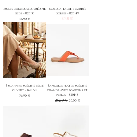
Mules compensées suédine
Mules à talons carrés
beige - 820153
dorées - 820149
Épuisé
Prix
36,90 €
Escarpins suédine beige
Sandales plates suédine
ouvert - 820150
orange avec pompons et
perles - 820148
Prix
36,90 €
Prix original
26,90 €
Prix promotionnel
20,00 €