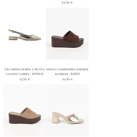
Prix
42,90 €
Escarpins dorés à petits
Mules compensées suédine
talons carrés - 1090025
marron - 820153
Prix
Prix
32,90 €
36,90 €