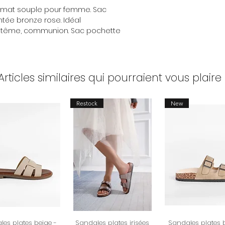
format souple pour femme. Sac
Plus d'infos consul
tée bronze rose. Idéal
et retours
aptême, communion. Sac pochette
Articles similaires qui pourraient vous plaire 
Restock
New
es plates beige -
Sandales plates irisées
Sandales plates 