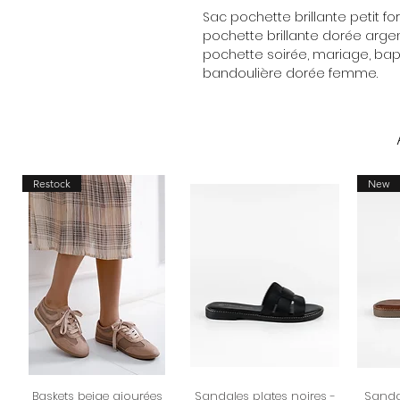
Sac pochette brillante petit 
pochette brillante dorée argen
pochette soirée, mariage, b
bandoulière dorée femme.
Restock
New
Baskets beige ajourées
Sandales plates noires -
Sandal