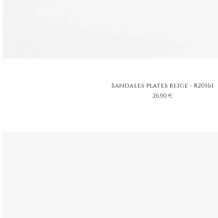
Sandales plates beige - 820161
Prix
26,90 €