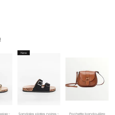
ter notre
politique d’échanges
!
New
beige -
Sandales plates noires -
Pochette bandoulière