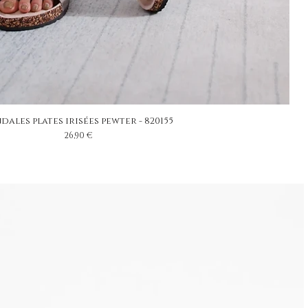
dales plates irisées pewter - 820155
Prix
26,90 €