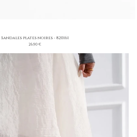
Sandales plates noires - 820161
Prix
26,90 €