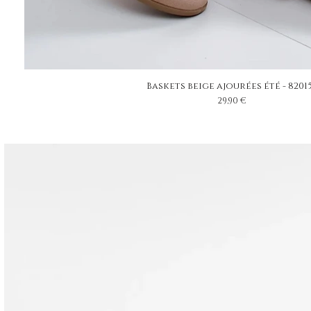
Baskets beige ajourées été - 8201
Prix
29,90 €