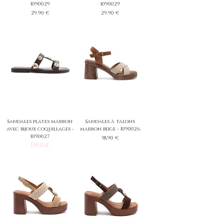
1090029
1090029
Prix
Prix
29,90 €
29,90 €
Sandales plates marron
Sandales à talons
avec bijoux coquillages -
marron beige - 1090026
1090027
Prix
38,90 €
Épuisé