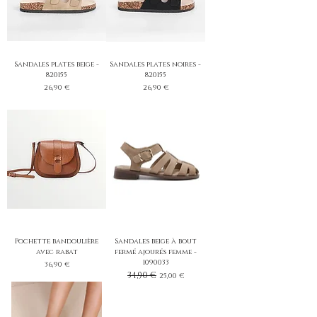
Sandales plates beige -
Sandales plates noires -
820155
820155
Prix
Prix
26,90 €
26,90 €
Pochette bandoulière
Sandales beige à bout
avec rabat
fermé ajourés femme -
1090033
Prix
36,90 €
Prix original
34,90 €
Prix promotionnel
25,00 €