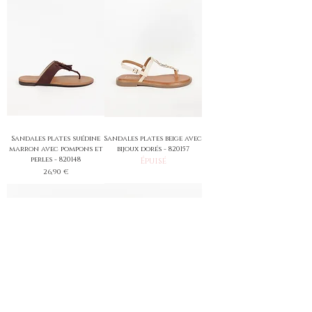
Sandales plates suédine
Sandales plates beige avec
marron avec pompons et
bijoux dorés - 820157
perles - 820148
Épuisé
Prix
26,90 €