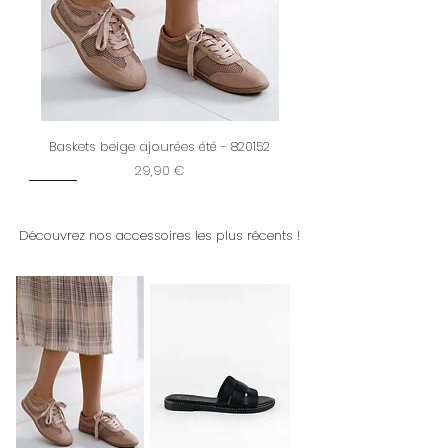
Baskets beige ajourées été - 820152
Prix
29,90 €
New
Restock
New
New
Dernière chance
New
New
New
New
New
New
New
New
Découvrez nos accessoires les plus récents !