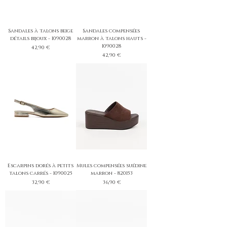
Sandales à talons beige
Sandales compensées
détails bijoux - 1090028
marron à talons hauts -
1090028
Prix
42,90 €
Prix
42,90 €
Escarpins dorés à petits
Mules compensées suédine
talons carrés - 1090025
marron - 820153
Prix
Prix
32,90 €
36,90 €