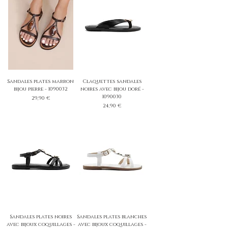
Sandales plates marron
Claquettes sandales
bijou pierre - 1090032
noires avec bijou doré -
1090030
Prix
29,90 €
Prix
24,90 €
Sandales plates noires
Sandales plates blanches
avec bijoux coquillages -
avec bijoux coquillages -