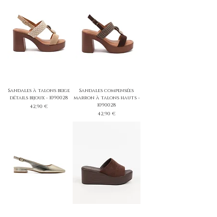
Sandales à talons beige
Sandales compensées
détails bijoux - 1090028
marron à talons hauts -
1090028
Prix
42,90 €
Prix
42,90 €