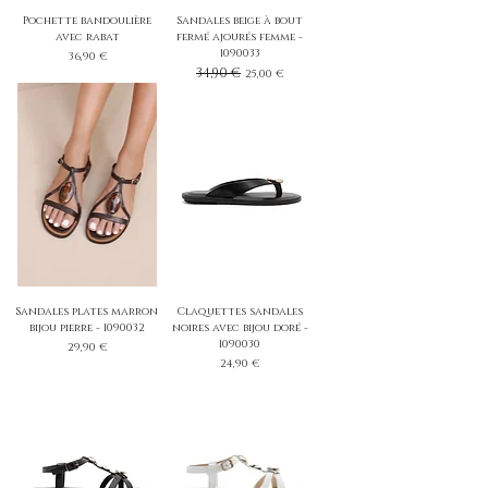
Pochette bandoulière
Sandales beige à bout
avec rabat
fermé ajourés femme -
1090033
Prix
36,90 €
Prix original
34,90 €
Prix promotionnel
25,00 €
Sandales plates marron
Claquettes sandales
bijou pierre - 1090032
noires avec bijou doré -
1090030
Prix
29,90 €
Prix
24,90 €