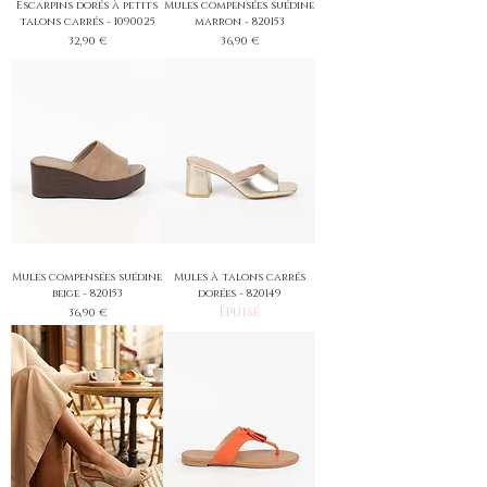
Escarpins dorés à petits
Mules compensées suédine
talons carrés - 1090025
marron - 820153
Prix
Prix
32,90 €
36,90 €
Mules compensées suédine
Mules à talons carrés
beige - 820153
dorées - 820149
Épuisé
Prix
36,90 €