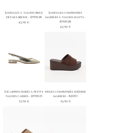
Sandales à talons beige
Sandales compensées
détails bijoux - 1090028
marron à talons hauts -
1090028
Prix
42,90 €
Prix
42,90 €
Escarpins dorés à petits
Mules compensées suédine
talons carrés - 1090025
marron - 820153
Prix
Prix
32,90 €
36,90 €