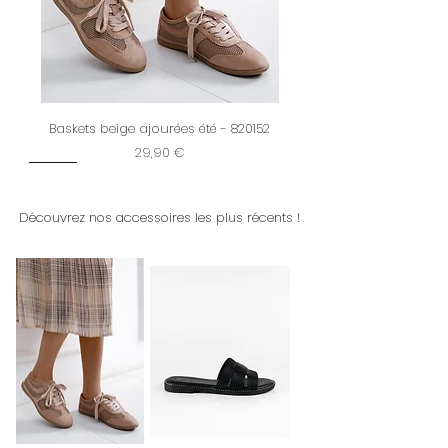
Baskets beige ajourées été - 820152
Prix
29,90 €
New
Restock
New
New
Dernière chance
New
New
New
New
New
New
New
New
Découvrez nos accessoires les plus récents !