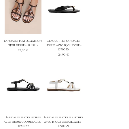
Sandales plates marron
Claquettes sandales
bijou pierre - 1090032
noires avec bijou doré -
1090030
Prix
29,90 €
Prix
24,90 €
Sandales plates noires
Sandales plates blanches
avec bijoux coquillages -
avec bijoux coquillages -
1090029
1090029