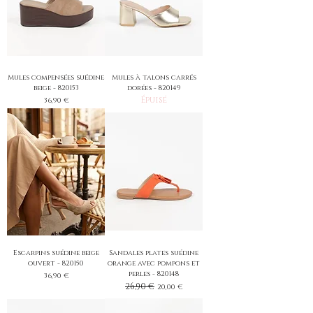
Mules compensées suédine
Mules à talons carrés
beige - 820153
dorées - 820149
Épuisé
Prix
36,90 €
Escarpins suédine beige
Sandales plates suédine
ouvert - 820150
orange avec pompons et
perles - 820148
Prix
36,90 €
Prix original
26,90 €
Prix promotionnel
20,00 €