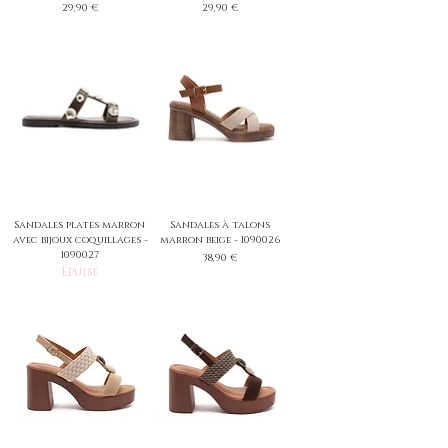
Prix
Prix
29,90 €
29,90 €
Sandales plates marron
Sandales à talons
avec bijoux coquillages -
marron beige - 1090026
1090027
Prix
38,90 €
Épuisé