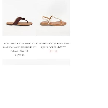
Sandales plates suédine
Sandales plates beige avec
marron avec pompons et
bijoux dorés - 820157
perles - 820148
Épuisé
Prix
26,90 €
Sandales compensées
Ballerines ajourées noires