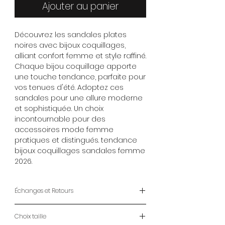
Ajouter au panier
Découvrez les sandales plates
noires avec bijoux coquillages,
alliant confort femme et style raffiné.
Chaque bijou coquillage apporte
une touche tendance, parfaite pour
vos tenues d'été. Adoptez ces
sandales pour une allure moderne
et sophistiquée. Un choix
incontournable pour des
accessoires mode femme
pratiques et distingués. tendance
bijoux coquillages sandales femme
2026.
Échanges et Retours
ENVOIS
Choix taille
- LIVRAISON À DOMICILE : 2-7 jours