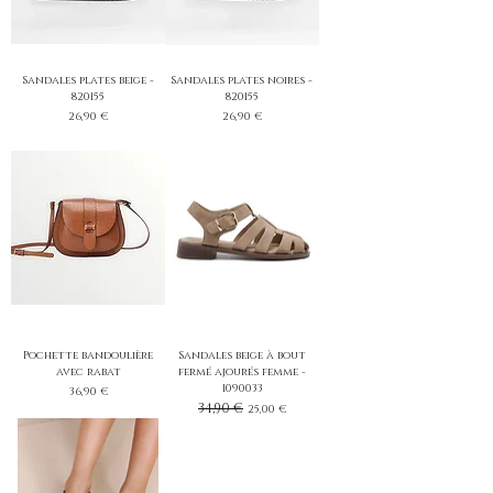
Sandales plates beige -
Sandales plates noires -
820155
820155
Prix
Prix
26,90 €
26,90 €
Pochette bandoulière
Sandales beige à bout
avec rabat
fermé ajourés femme -
1090033
Prix
36,90 €
Prix original
34,90 €
Prix promotionnel
25,00 €