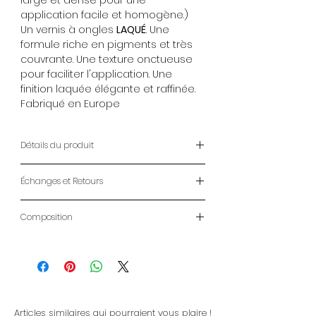
application facile et homogène.)
Un vernis à ongles
LAQUÉ
. Une
formule riche en pigments et très
couvrante. Une texture onctueuse
pour faciliter l'application. Une
finition laquée élégante et raffinée.
Fabriqué en Europe
Détails du produit
Vernis à Ongles ANAFELI
Échanges et Retours
14ml
Pinceau panoramique (Un pinceau
ENVOIS
large et dense pour une
Composition
- LIVRAISON À DOMICILE : 2-7 jours
application facile et homogène.)
ouvrables
Butyl acetate, ethyl acetate,
Un vernis à ongles
LAQUÉ
. Une
- RETRAIT MAGASIN: Gratuit CLICK &
nitrocellulose, phtalic anhydride,
formule riche en pigments et très
COLLECT
trimellitic, anhydride, glycols
couvrante. Une texture onctueuse
- LIVRAISON DOM-TOM et
copolymer, acetyl tributyl, citrate,
pour faciliter l'application. Une
INTERNATIONAL :
Voir conditions ici
isopropyl alcohol, styrene, acrylates,
finition laquée élégante et raffinée.
Articles similaires qui pourraient vous plaire !