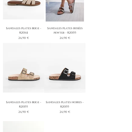
Sandales plates beige -
Sandales plates irisées
820161
pewter - 820155
Prix
Prix
26,90 €
26,90 €
Sandales plates beige -
Sandales plates noires -
820155
820155
Prix
Prix
26,90 €
26,90 €