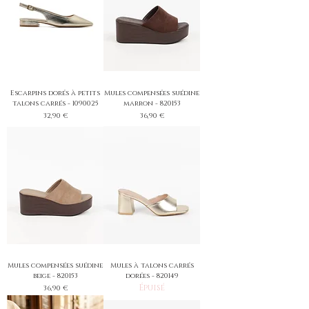
Escarpins dorés à petits
Mules compensées suédine
talons carrés - 1090025
marron - 820153
Prix
Prix
32,90 €
36,90 €
Mules compensées suédine
Mules à talons carrés
beige - 820153
dorées - 820149
Épuisé
Prix
36,90 €