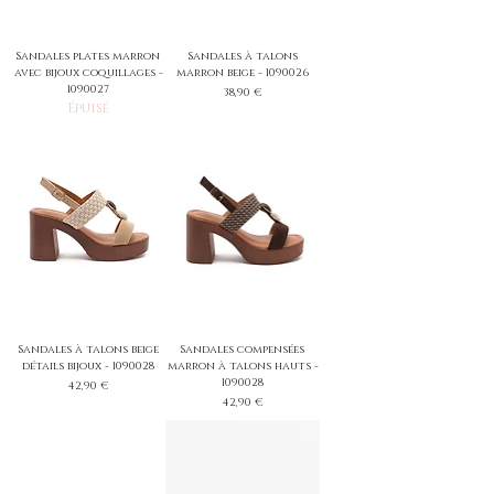
Sandales plates marron
Sandales à talons
avec bijoux coquillages -
marron beige - 1090026
1090027
Prix
38,90 €
Épuisé
Sandales à talons beige
Sandales compensées
détails bijoux - 1090028
marron à talons hauts -
1090028
Prix
42,90 €
Prix
42,90 €