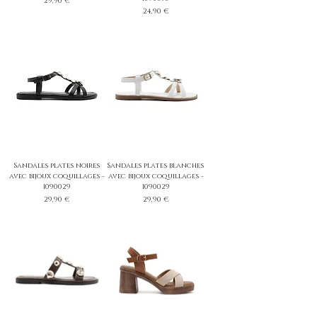
29,90 €
Prix
24,90 €
Sandales plates noires
Sandales plates blanches
avec bijoux coquillages -
avec bijoux coquillages -
1090029
1090029
Prix
Prix
29,90 €
29,90 €