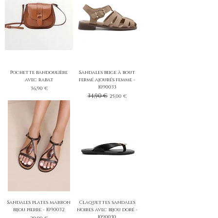
Pochette bandoulière
Sandales beige à bout
avec rabat
fermé ajourés femme -
1090033
Prix
36,90 €
Prix original
34,90 €
Prix promotionnel
25,00 €
Sandales plates marron
Claquettes sandales
bijou pierre - 1090032
noires avec bijou doré -
1090030
Prix