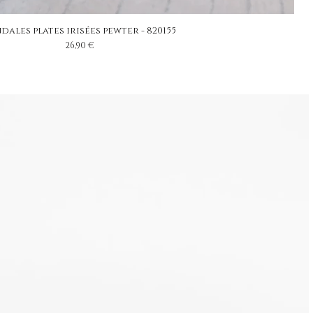
dales plates irisées pewter - 820155
Prix
26,90 €