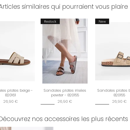
- Échanges et ret
Articles similaires qui pourraient vous plaire 
uniquement
Plus d'infos consul
Restock
New
et retours
es plates beige -
Sandales plates irisées
Sandales plates 
820161
pewter - 820155
820155
Prix
Prix
Prix
26,90 €
26,90 €
26,90 €
New
New
Découvrez nos accessoires les plus récents 