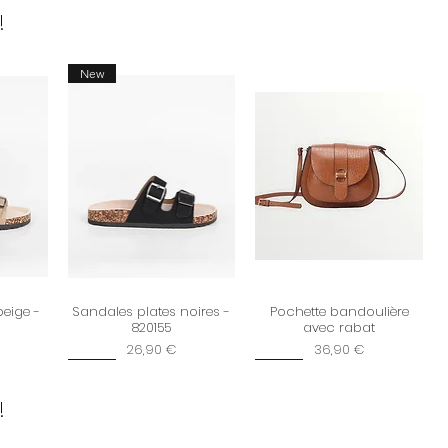
ours gratuits en magasin
!
ter notre
politique d’échanges
New
beige -
Sandales plates noires -
Pochette bandoulière
820155
avec rabat
Prix
Prix
26,90 €
36,90 €
New
New
!