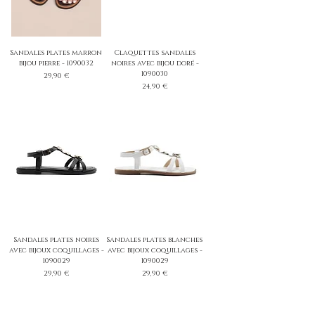
Sandales plates marron
Claquettes sandales
bijou pierre - 1090032
noires avec bijou doré -
1090030
Prix
29,90 €
Prix
24,90 €
Sandales plates noires
Sandales plates blanches
avec bijoux coquillages -
avec bijoux coquillages -
1090029
1090029
Prix
Prix
29,90 €
29,90 €