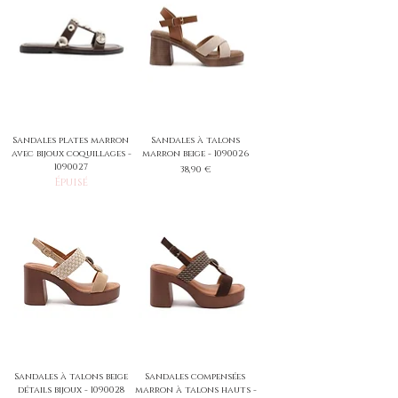
Sandales plates marron
Sandales à talons
avec bijoux coquillages -
marron beige - 1090026
1090027
Prix
38,90 €
Épuisé
Sandales à talons beige
Sandales compensées
détails bijoux - 1090028
marron à talons hauts -