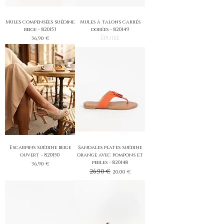
Mules compensées suédine
Mules à talons carrés
beige - 820153
dorées - 820149
Épuisé
Prix
36,90 €
Escarpins suédine beige
Sandales plates suédine
ouvert - 820150
orange avec pompons et
perles - 820148
Prix
36,90 €
Prix original
26,90 €
Prix promotionnel
20,00 €