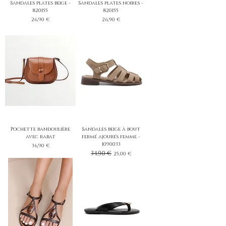
Sandales plates beige -
Sandales plates noires -
820155
820155
Prix
Prix
26,90 €
26,90 €
Pochette bandoulière
Sandales beige à bout
avec rabat
fermé ajourés femme -
1090033
Prix
36,90 €
Prix original
34,90 €
Prix promotionnel
25,00 €