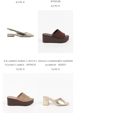
1090028
Prix
42,90 €
Prix
42,90 €
Escarpins dorés à petits
Mules compensées suédine
talons carrés - 1090025
marron - 820153
Prix
Prix
32,90 €
36,90 €