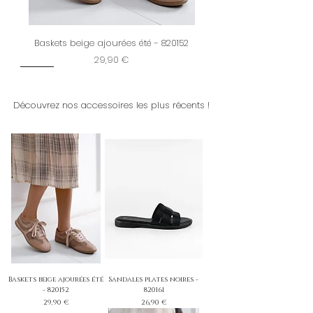
Baskets beige ajourées été - 820152
Prix
29,90 €
New
Restock
New
New
Dernière chance
New
New
New
New
New
New
New
New
Découvrez nos accessoires les plus récents !
Baskets beige ajourées été
Sandales plates noires -
- 820152
820161
Prix
Prix
29,90 €
26,90 €