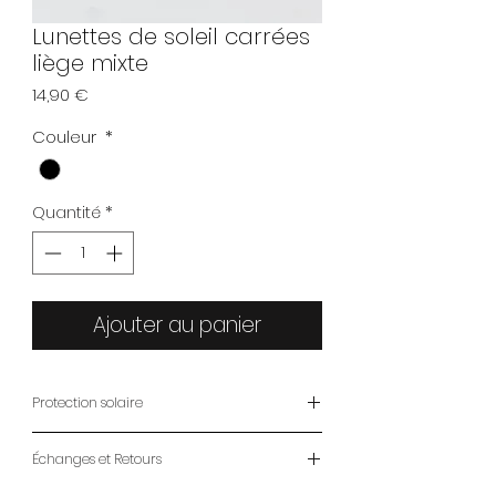
Lunettes de soleil carrées
liège mixte
Prix
14,90 €
Couleur
*
Quantité
*
Ajouter au panier
Protection solaire
Catégorie 3 certifié CE
Échanges et Retours