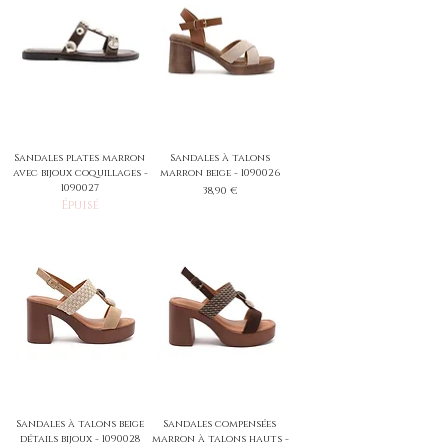
Sandales plates marron
Sandales à talons
avec bijoux coquillages -
marron beige - 1090026
1090027
Prix
38,90 €
Épuisé
Sandales à talons beige
Sandales compensées
détails bijoux - 1090028
marron à talons hauts -