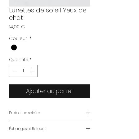
Lunettes de soleil Yeux de
chat
Prix
14,90 €
Couleur
*
Quantité
*
Ajouter au panier
Protection solaire
Catégorie 3 certifié CE
Échanges et Retours