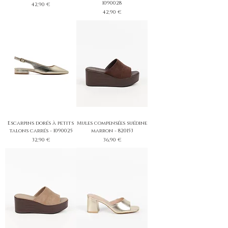
1090028
Prix
42,90 €
Prix
42,90 €
Escarpins dorés à petits
Mules compensées suédine
talons carrés - 1090025
marron - 820153
Prix
Prix
32,90 €
36,90 €