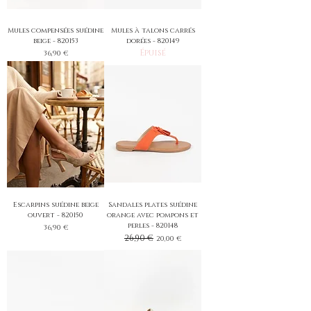
Mules compensées suédine
Mules à talons carrés
beige - 820153
dorées - 820149
Épuisé
Prix
36,90 €
Escarpins suédine beige
Sandales plates suédine
ouvert - 820150
orange avec pompons et
perles - 820148
Prix
36,90 €
Prix original
26,90 €
Prix promotionnel
20,00 €