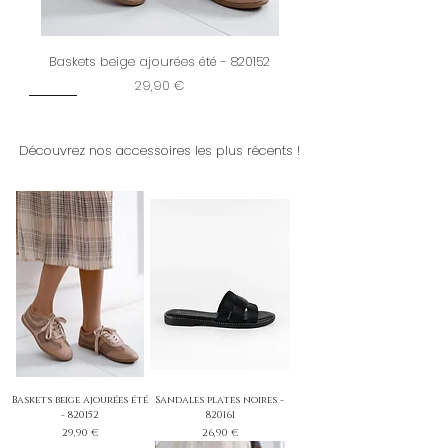
Baskets beige ajourées été - 820152
Prix
29,90 €
New
Restock
New
New
Dernière chance
New
New
New
New
New
New
New
New
Découvrez nos accessoires les plus récents !
Baskets beige ajourées été
Sandales plates noires -
- 820152
820161
Prix
Prix
29,90 €
26,90 €