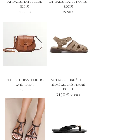
Sandales plates beige -
Sandales plates noires -
820155
820155
Prix
Prix
26,90 €
26,90 €
Pochette bandoulière
Sandales beige à bout
avec rabat
fermé ajourés femme -
1090033
Prix
36,90 €
Prix original
34,90 €
Prix promotionnel
25,00 €