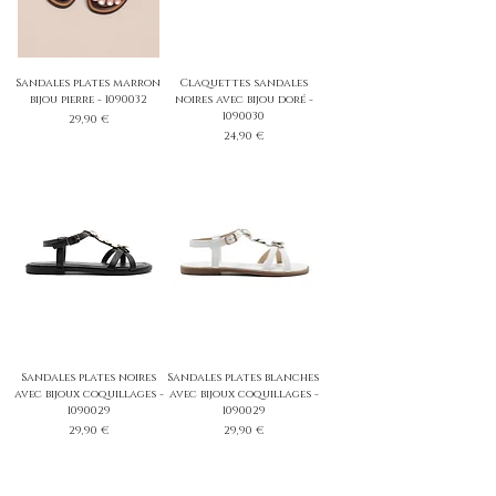
Sandales plates marron
Claquettes sandales
bijou pierre - 1090032
noires avec bijou doré -
1090030
Prix
29,90 €
Prix
24,90 €
Sandales plates noires
Sandales plates blanches
avec bijoux coquillages -
avec bijoux coquillages -
1090029
1090029
Prix
Prix
29,90 €
29,90 €