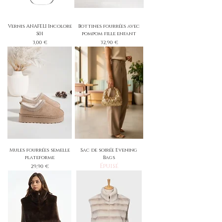
Vernis ANAFELI Incolore
Bottines fourrées avec
S01
pompom fille enfant
Prix
Prix
3,00 €
32,90 €
Mules fourrées semelle
Sac de soirée Evening
plateforme
Bags
Épuisé
Prix
29,90 €