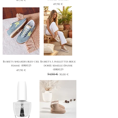
Prix
49,90 €
Prix
49,90 €
Baskets sneakers bleu ciel
Baskets à paillettes beige
femme -1080025
dorée semelle épaisse
-1080029
Prix
49,90 €
Prix original
54,90 €
Prix promotionnel
30,00 €