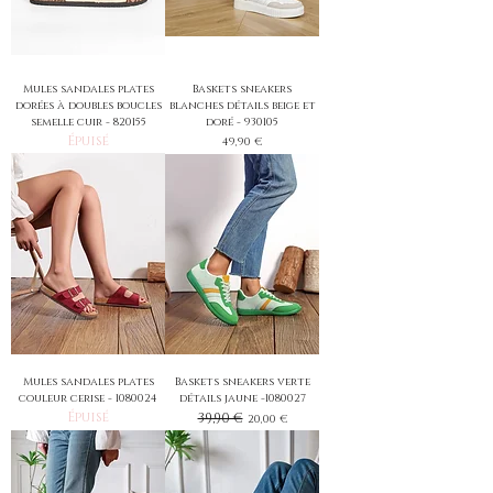
Mules sandales plates
Baskets sneakers
dorées à doubles boucles
blanches détails beige et
semelle cuir - 820155
doré - 930105
Épuisé
Prix
49,90 €
Mules sandales plates
Baskets sneakers verte
couleur cerise - 1080024
détails jaune -1080027
Épuisé
Prix original
39,90 €
Prix promotionnel
20,00 €