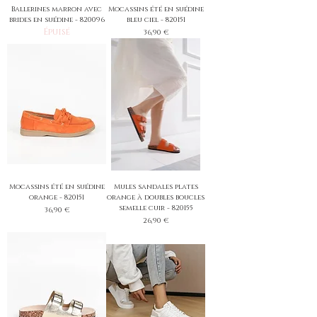
Ballerines marron avec
Mocassins été en suédine
brides en suédine - 820096
bleu ciel - 820151
Épuisé
Prix
36,90 €
Mocassins été en suédine
Mules sandales plates
orange - 820151
orange à doubles boucles
semelle cuir - 820155
Prix
36,90 €
Prix
26,90 €