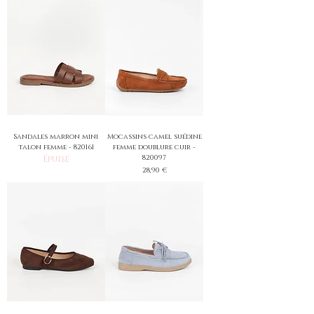
Sandales marron mini
Mocassins camel suédine
talon femme - 820161
femme doublure cuir -
820097
Épuisé
Prix
28,90 €