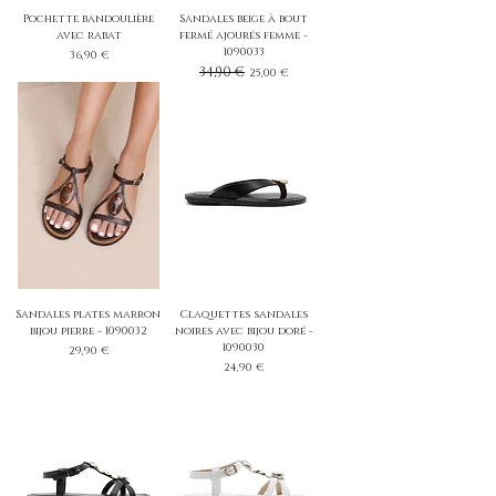
Pochette bandoulière
Sandales beige à bout
avec rabat
fermé ajourés femme -
1090033
Prix
36,90 €
Prix original
34,90 €
Prix promotionnel
25,00 €
Sandales plates marron
Claquettes sandales
bijou pierre - 1090032
noires avec bijou doré -
1090030
Prix
29,90 €
Prix
24,90 €