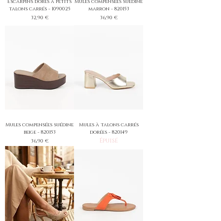
Escarpins dorés à petits
Mules compensées suédine
talons carrés - 1090025
marron - 820153
Prix
Prix
32,90 €
36,90 €
Mules compensées suédine
Mules à talons carrés
beige - 820153
dorées - 820149
Épuisé
Prix
36,90 €