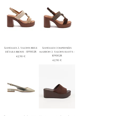
Sandales à talons beige
Sandales compensées
détails bijoux - 1090028
marron à talons hauts -
1090028
Prix
42,90 €
Prix
42,90 €