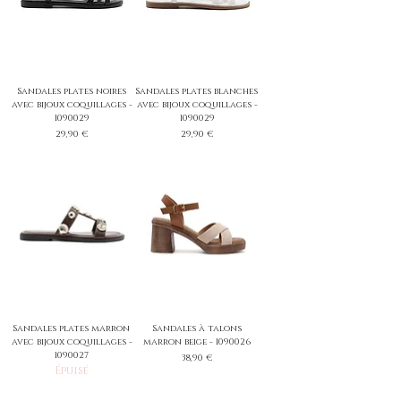
Sandales plates noires
Sandales plates blanches
avec bijoux coquillages -
avec bijoux coquillages -
1090029
1090029
Prix
Prix
29,90 €
29,90 €
Sandales plates marron
Sandales à talons
avec bijoux coquillages -
marron beige - 1090026
1090027
Prix
38,90 €
Épuisé