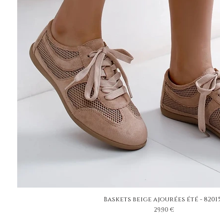
Baskets beige ajourées été - 8201
Prix
29,90 €