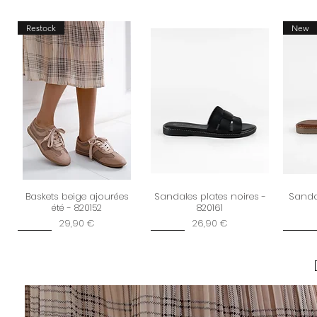
Restock
New
Baskets beige ajourées
Sandales plates noires -
Sandal
été - 820152
820161
Prix
Prix
29,90 €
26,90 €
Dernière chance
New
New
New
New