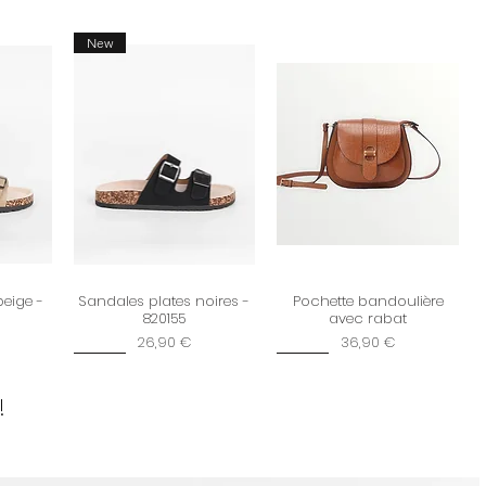
New
beige -
Sandales plates noires -
Pochette bandoulière
820155
avec rabat
Prix
Prix
26,90 €
36,90 €
New
New
!