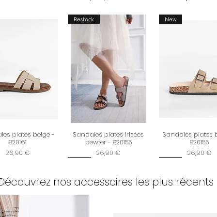
Restock
New
es plates beige -
Sandales plates irisées
Sandales plates 
820161
pewter - 820155
820155
Prix
Prix
Prix
26,90 €
26,90 €
26,90 €
New
New
Découvrez nos accessoires les plus récents 