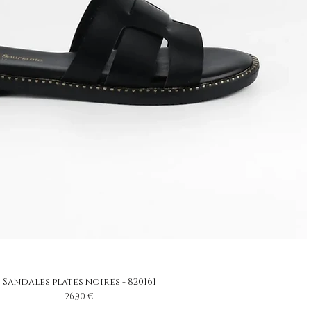
Sandales plates noires - 820161
Prix
26,90 €