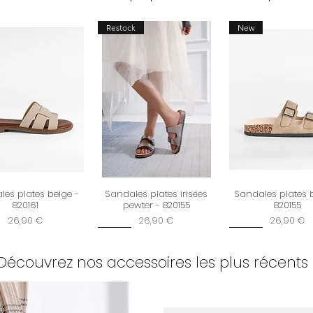
Restock
New
es plates beige -
Sandales plates irisées
Sandales plates 
820161
pewter - 820155
820155
Prix
Prix
Prix
26,90 €
26,90 €
26,90 €
New
New
Découvrez nos accessoires les plus récents 