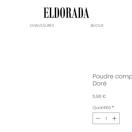
CHAUSSURES
BIJOUX
Poudre compa
Doré
Prix
5,90 €
Quantité
*