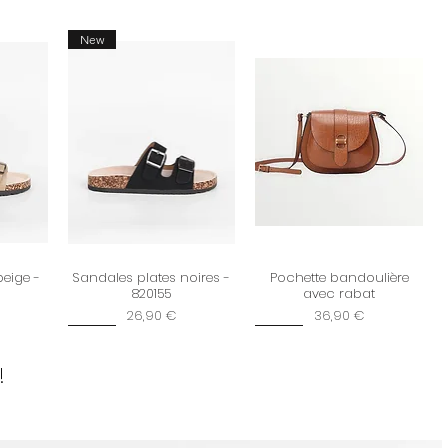
New
beige -
Sandales plates noires -
Pochette bandoulière
820155
avec rabat
Prix
Prix
26,90 €
36,90 €
New
New
!