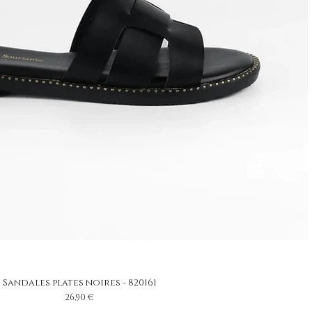
Sandales plates noires - 820161
Prix
26,90 €