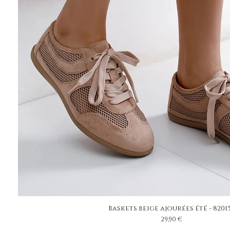
Baskets beige ajourées été - 8201
Prix
29,90 €