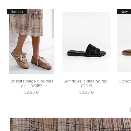
Restock
New
Baskets beige ajourées
Sandales plates noires -
Sandal
été - 820152
820161
Prix
Prix
29,90 €
26,90 €
Dernière chance
New
New
New
New