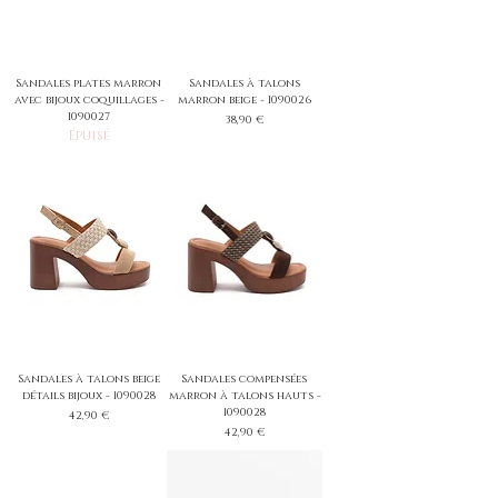
Sandales plates marron
Sandales à talons
avec bijoux coquillages -
marron beige - 1090026
1090027
Prix
38,90 €
Épuisé
Sandales à talons beige
Sandales compensées
détails bijoux - 1090028
marron à talons hauts -
1090028
Prix
42,90 €
Prix
42,90 €