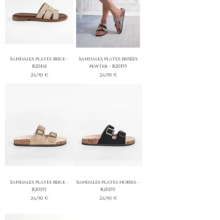
Sandales plates beige -
Sandales plates irisées
820161
pewter - 820155
Prix
Prix
26,90 €
26,90 €
Sandales plates beige -
Sandales plates noires -
820155
820155
Prix
Prix
26,90 €
26,90 €