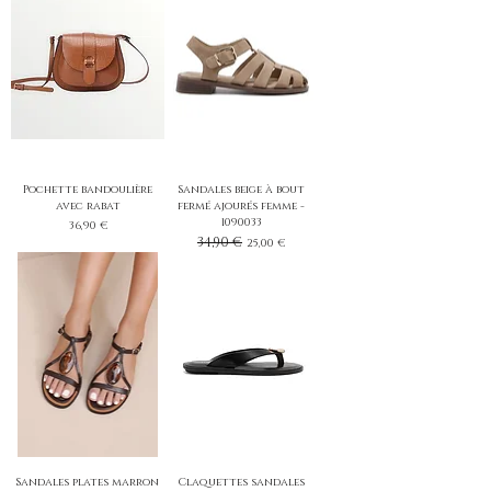
Pochette bandoulière
Sandales beige à bout
avec rabat
fermé ajourés femme -
1090033
Prix
36,90 €
Prix original
34,90 €
Prix promotionnel
25,00 €
Sandales plates marron
Claquettes sandales