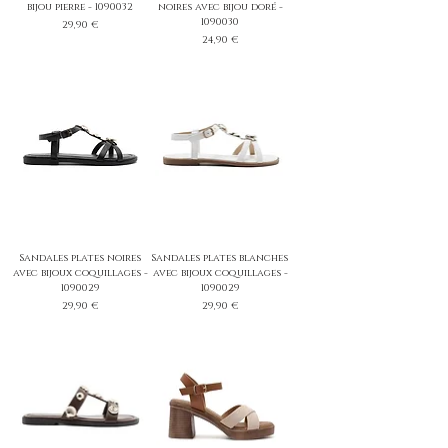
bijou pierre - 1090032
noires avec bijou doré -
1090030
Prix
29,90 €
Prix
24,90 €
Sandales plates noires
Sandales plates blanches
avec bijoux coquillages -
avec bijoux coquillages -
1090029
1090029
Prix
Prix
29,90 €
29,90 €