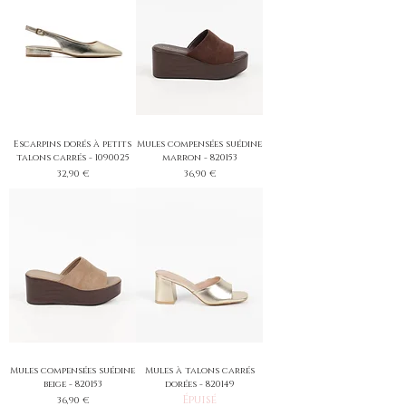
Escarpins dorés à petits
Mules compensées suédine
talons carrés - 1090025
marron - 820153
Prix
Prix
32,90 €
36,90 €
Mules compensées suédine
Mules à talons carrés
beige - 820153
dorées - 820149
Épuisé
Prix
36,90 €