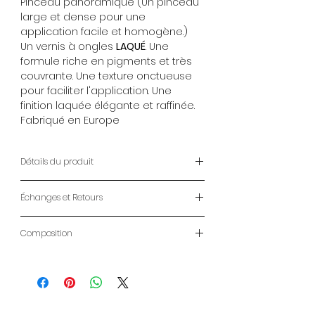
Pinceau panoramique (Un pinceau
large et dense pour une
application facile et homogène.)
Un vernis à ongles
LAQUÉ
. Une
formule riche en pigments et très
couvrante. Une texture onctueuse
pour faciliter l'application. Une
finition laquée élégante et raffinée.
Fabriqué en Europe
Détails du produit
Vernis à Ongles ANAFELI
Échanges et Retours
14ml
Pinceau panoramique (Un pinceau
ENVOIS
large et dense pour une
Composition
- LIVRAISON À DOMICILE : 2-7 jours
application facile et homogène.)
ouvrables
Butyl acetate, ethyl acetate,
Un vernis à ongles
LAQUÉ
. Une
- RETRAIT MAGASIN: Gratuit CLICK &
nitrocellulose, phtalic anhydride,
formule riche en pigments et très
COLLECT
trimellitic, anhydride, glycols
couvrante. Une texture onctueuse
- LIVRAISON DOM-TOM et
copolymer, acetyl tributyl, citrate,
pour faciliter l'application. Une
INTERNATIONAL :
Voir conditions ici