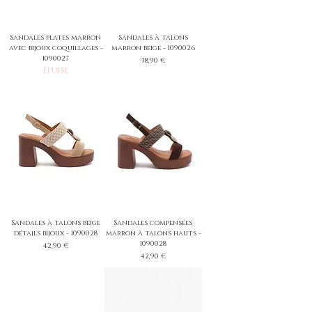
Sandales plates marron
Sandales à talons
avec bijoux coquillages -
marron beige - 1090026
1090027
Prix
38,90 €
Épuisé
Sandales à talons beige
Sandales compensées
détails bijoux - 1090028
marron à talons hauts -
1090028
Prix
42,90 €
Prix
42,90 €