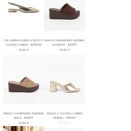
Escarpins dorés à petits
Mules compensées suédine
talons carrés - 1090025
marron - 820153
Prix
Prix
32,90 €
36,90 €
Mules compensées suédine
Mules à talons carrés
beige - 820153
dorées - 820149
Épuisé
Prix
36,90 €