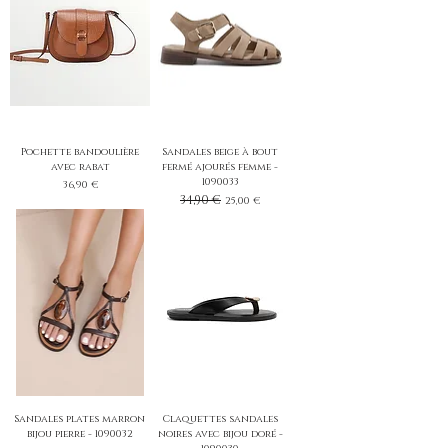
Pochette bandoulière
Sandales beige à bout
avec rabat
fermé ajourés femme -
1090033
Prix
36,90 €
Prix original
34,90 €
Prix promotionnel
25,00 €
Sandales plates marron
Claquettes sandales
bijou pierre - 1090032
noires avec bijou doré -