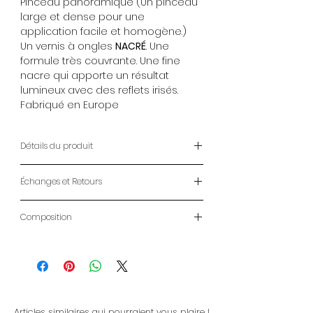
Pinceau panoramique (Un pinceau
large et dense pour une
application facile et homogène.)
Un vernis à ongles
NACRÉ
. Une
formule très couvrante. Une fine
nacre qui apporte un résultat
lumineux avec des reflets irisés.
Fabriqué en Europe
Détails du produit
Vernis à Ongles ANAFELI
Échanges et Retours
14ml
Pinceau panoramique (Un pinceau
ENVOIS
large et dense pour une
Composition
- LIVRAISON À DOMICILE : 2-7 jours
application facile et homogène.)
ouvrables
Butyl acetate, ethyl acetate,
Un vernis à ongles
NACRÉ
. Une
- RETRAIT MAGASIN: Gratuit CLICK &
nitrocellulose, phtalic anhydride,
formule très couvrante. Une fine
COLLECT
trimellitic, anhydride, glycols
nacre qui apporte un résultat
- LIVRAISON DOM-TOM et
copolymer, acetyl tributyl, citrate,
lumineux avec des reflets irisés.
INTERNATIONAL :
Voir conditions ici
isopropyl alcohol, styrene, acrylates,
Fabriqué en Europe
Articles similaires qui pourraient vous plaire !