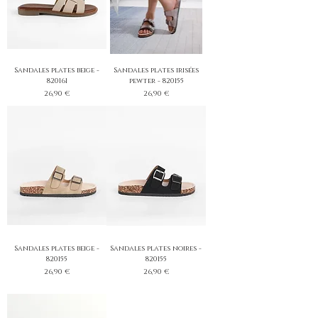
Sandales plates beige -
Sandales plates irisées
820161
pewter - 820155
Prix
Prix
26,90 €
26,90 €
Sandales plates beige -
Sandales plates noires -
820155
820155
Prix
Prix
26,90 €
26,90 €