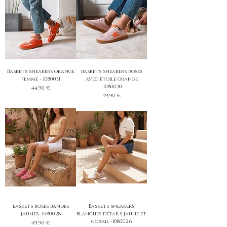
Baskets sneakers orange
baskets sneakers roses
femme - 1080031
avec étoile orange
-1080030
Prix
44,90 €
Prix
49,90 €
baskets roses bandes
Baskets sneakers
jaunes -1080028
blanches détails jaune et
corail -1080026
Prix
49,90 €