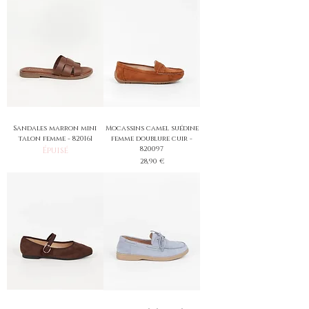
Sandales marron mini
Mocassins camel suédine
talon femme - 820161
femme doublure cuir -
820097
Épuisé
Prix
28,90 €