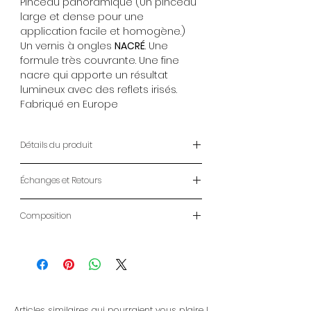
Pinceau panoramique (Un pinceau
large et dense pour une
application facile et homogène.)
Un vernis à ongles
NACRÉ
. Une
formule très couvrante. Une fine
nacre qui apporte un résultat
lumineux avec des reflets irisés.
Fabriqué en Europe
Détails du produit
Vernis à Ongles ANAFELI
Échanges et Retours
14ml
Pinceau panoramique (Un pinceau
ENVOIS
large et dense pour une
Composition
- LIVRAISON À DOMICILE : 2-7 jours
application facile et homogène.)
ouvrables
Butyl acetate, ethyl acetate,
Un vernis à ongles
NACRÉ
. Une
- RETRAIT MAGASIN: Gratuit CLICK &
nitrocellulose, phtalic anhydride,
formule très couvrante. Une fine
COLLECT
trimellitic, anhydride, glycols
nacre qui apporte un résultat
- LIVRAISON DOM-TOM et
copolymer, acetyl tributyl, citrate,
lumineux avec des reflets irisés.
INTERNATIONAL :
Voir conditions ici
isopropyl alcohol, styrene, acrylates,
Fabriqué en Europe
Articles similaires qui pourraient vous plaire !