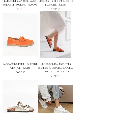
Ballerines marron avec
Mocassins été en suédine
brides en suédine - 820096
bleu ciel - 820151
Épuisé
Prix
36,90 €
Mocassins été en suédine
Mules sandales plates
orange - 820151
orange à doubles boucles
semelle cuir - 820155
Prix
36,90 €
Prix
26,90 €