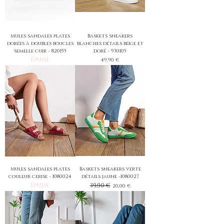
Mules sandales plates
Baskets sneakers
dorées à doubles boucles
blanches détails beige et
semelle cuir - 820155
doré - 930105
Épuisé
Prix
49,90 €
Mules sandales plates
Baskets sneakers verte
couleur cerise - 1080024
détails jaune -1080027
Épuisé
Prix original
39,90 €
Prix promotionnel
20,00 €