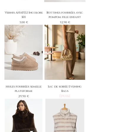
Vernis ANAFELI Incolore
Bottines fourrées avec
S01
pompom fille enfant
Prix
Prix
3,00 €
32,90 €
Mules fourrées semelle
Sac de soirée Evening
plateforme
Bags
Épuisé
Prix
29,90 €