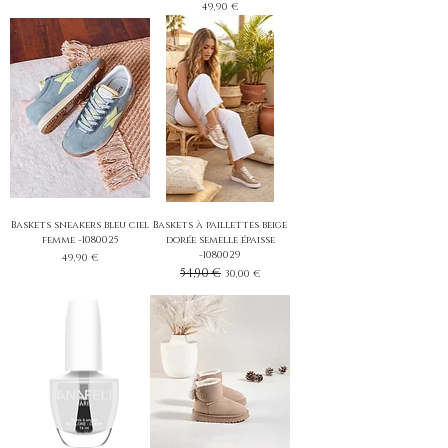
Prix
49,90 €
Baskets sneakers bleu ciel
Baskets à paillettes beige
femme -1080025
dorée semelle épaisse
-1080029
Prix
49,90 €
Prix original
54,90 €
Prix promotionnel
30,00 €