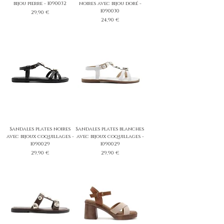
bijou pierre - 1090032
noires avec bijou doré -
1090030
Prix
29,90 €
Prix
24,90 €
Sandales plates noires
Sandales plates blanches
avec bijoux coquillages -
avec bijoux coquillages -
1090029
1090029
Prix
Prix
29,90 €
29,90 €