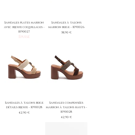
Sandales plates marron
Sandales à talons
avec bijoux coquillages -
marron beige - 1090026
1090027
Prix
38,90 €
Épuisé
Sandales à talons beige
Sandales compensées
détails bijoux - 1090028
marron à talons hauts -
1090028
Prix
42,90 €
Prix
42,90 €