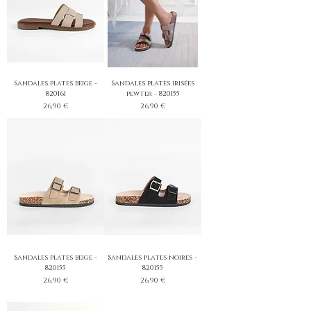
Sandales plates beige -
Sandales plates irisées
820161
pewter - 820155
Prix
Prix
26,90 €
26,90 €
Sandales plates beige -
Sandales plates noires -
820155
820155
Prix
Prix
26,90 €
26,90 €