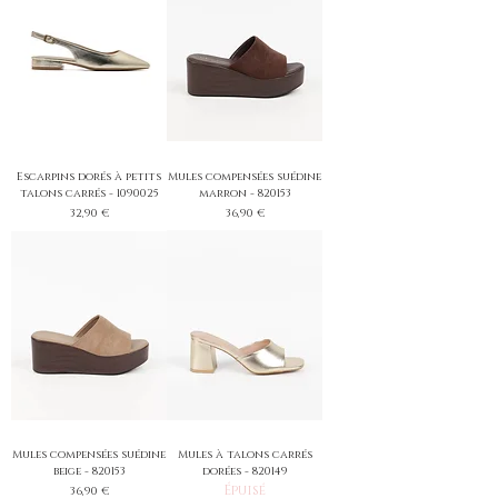
Escarpins dorés à petits
Mules compensées suédine
talons carrés - 1090025
marron - 820153
Prix
Prix
32,90 €
36,90 €
Mules compensées suédine
Mules à talons carrés
beige - 820153
dorées - 820149
Épuisé
Prix
36,90 €