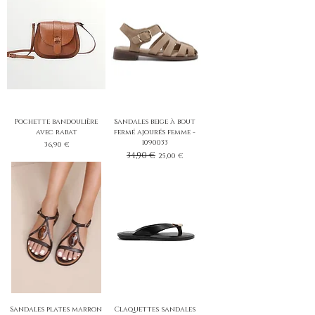
Pochette bandoulière
Sandales beige à bout
avec rabat
fermé ajourés femme -
1090033
Prix
36,90 €
Prix original
34,90 €
Prix promotionnel
25,00 €
Sandales plates marron
Claquettes sandales