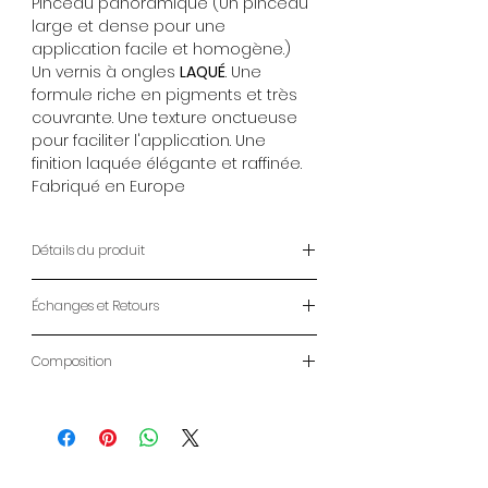
Pinceau panoramique (Un pinceau
large et dense pour une
application facile et homogène.)
Un vernis à ongles
LAQUÉ
. Une
formule riche en pigments et très
couvrante. Une texture onctueuse
pour faciliter l'application. Une
finition laquée élégante et raffinée.
Fabriqué en Europe
Détails du produit
Vernis à Ongles ANAFELI
Échanges et Retours
14ml
Pinceau panoramique (Un pinceau
ENVOIS
large et dense pour une
Composition
- LIVRAISON À DOMICILE : 2-7 jours
application facile et homogène.)
ouvrables
Butyl acetate, ethyl acetate,
Un vernis à ongles
LAQUÉ
. Une
- RETRAIT MAGASIN: Gratuit CLICK &
nitrocellulose, phtalic anhydride,
formule riche en pigments et très
COLLECT
trimellitic, anhydride, glycols
couvrante. Une texture onctueuse
- LIVRAISON DOM-TOM et
copolymer, acetyl tributyl, citrate,
pour faciliter l'application. Une
INTERNATIONAL :
Voir conditions ici